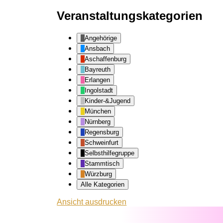
Veranstaltungskategorien
Angehörige
Ansbach
Aschaffenburg
Bayreuth
Erlangen
Ingolstadt
Kinder-&Jugend
München
Nürnberg
Regensburg
Schweinfurt
Selbsthilfegruppe
Stammtisch
Würzburg
Alle Kategorien
Ansicht
ausdrucken