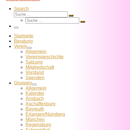
Search
Suche
Suche
Suche
…
Suche
…
Menü
Startseite
Beratung
Verein
Allgemein
Vereins­geschichte
Satzung
Mitglied­schaft
Vorstand
Spenden
Gruppen
Allgemein
Kalender
Ansbach
Aschaffenburg
Bayreuth
Erlangen/Nürnberg
München
Regensburg
Schweinfurt