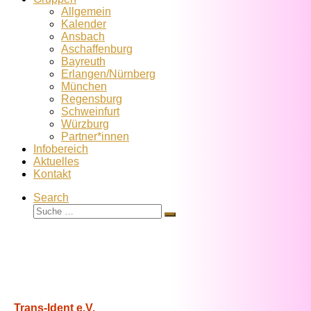
Allgemein
Kalender
Ansbach
Aschaffenburg
Bayreuth
Erlangen/Nürnberg
München
Regensburg
Schweinfurt
Würzburg
Partner*innen
Infobereich
Aktuelles
Kontakt
Search
Suche
Suche
…
Trans-Ident e.V.