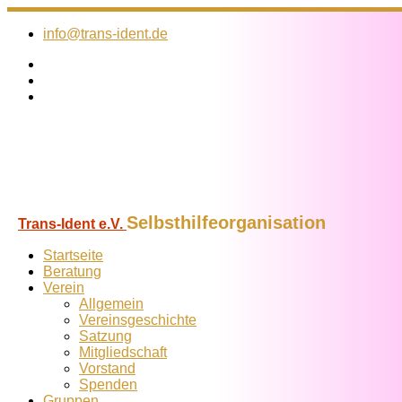
Zum
Inhalt
info@trans-ident.de
springen
Selbsthilfeorganisation
Trans-Ident e.V.
Startseite
Beratung
Verein
Allgemein
Vereins­geschichte
Satzung
Mitglied­schaft
Vorstand
Spenden
Gruppen