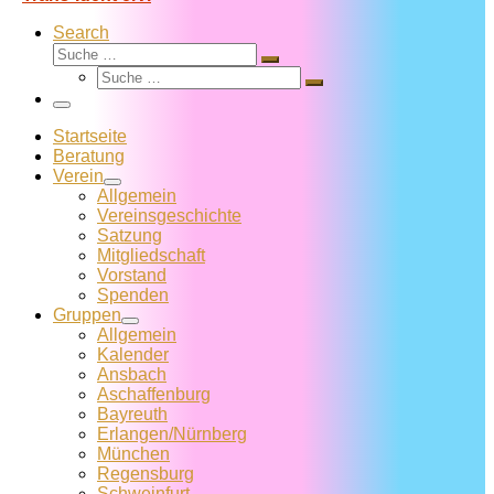
Search
Suche
Suche
Suche
…
Suche
…
Menü
Startseite
Beratung
Verein
Allgemein
Vereins­geschichte
Satzung
Mitglied­schaft
Vorstand
Spenden
Gruppen
Allgemein
Kalender
Ansbach
Aschaffenburg
Bayreuth
Erlangen/Nürnberg
München
Regensburg
Schweinfurt