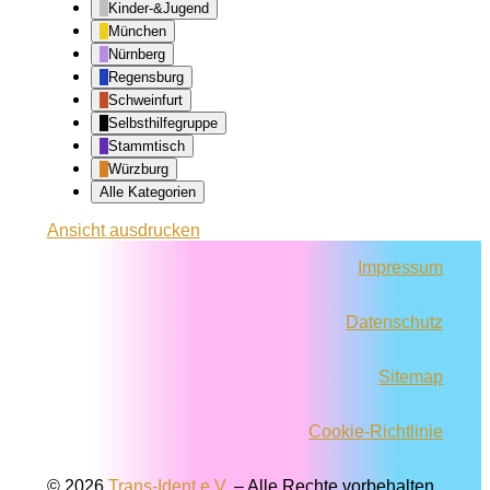
Kinder-&Jugend
München
Nürnberg
Regensburg
Schweinfurt
Selbsthilfegruppe
Stammtisch
Würzburg
Alle Kategorien
Ansicht
ausdrucken
Impressum
Datenschutz
Sitemap
Cookie-Richtlinie
© 2026
Trans-Ident e.V.
–
Alle Rechte vorbehalten