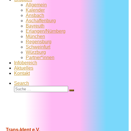
Allgemein
Kalender
Ansbach
Aschaffenburg
Bayreuth
Erlangen/Nürnberg
München
Regensburg
Schweinfurt
Würzburg
Partner*innen
Infobereich
Aktuelles
Kontakt
Search
Suche
Suche
…
Trans-Ident e.V.