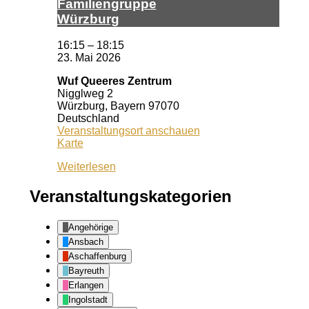
Fa­mi­li­en­grup­pe
Würz­burg
16:15
–
18:15
23. Mai 2026
Wuf Queeres Zentrum
Nigglweg 2
Würzburg
,
Bayern
97070
Deutschland
Veranstaltungsort anschauen
Wuf
Karte
Queeres
Weiterlesen
Zentrum
Veranstaltungskategorien
Angehörige
Ansbach
Aschaffenburg
Bayreuth
Erlangen
Ingolstadt