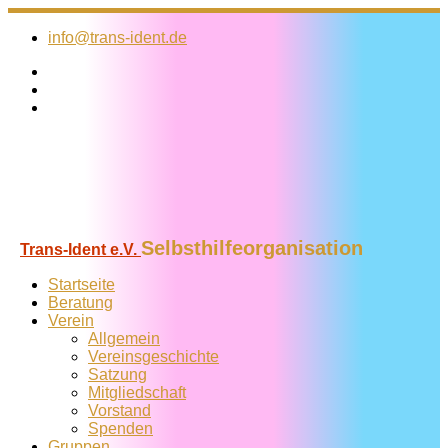
Zum
Inhalt
info@trans-ident.de
springen
Selbsthilfeorganisation
Trans-Ident e.V.
Startseite
Beratung
Verein
Allgemein
Vereins­geschichte
Satzung
Mitglied­schaft
Vorstand
Spenden
Gruppen