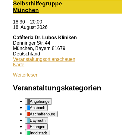
Selbst­hil­fe­grup­pe
Mün­chen
18:30
–
20:00
18. August 2026
Caféteria Dr. Lubos Kliniken
Denninger Str. 44
München
,
Bayern
81679
Deutschland
Veranstaltungsort anschauen
Caféteria
Karte
Dr.
Weiterlesen
Lubos
Kliniken
Veranstaltungskategorien
Angehörige
Ansbach
Aschaffenburg
Bayreuth
Erlangen
Ingolstadt