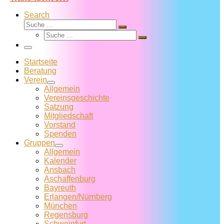
Search
Suche
Suche
Suche
…
Suche
…
Menü
Startseite
Beratung
Verein
Allgemein
Vereins­geschichte
Satzung
Mitglied­schaft
Vorstand
Spenden
Gruppen
Allgemein
Kalender
Ansbach
Aschaffenburg
Bayreuth
Erlangen/Nürnberg
München
Regensburg
Schweinfurt