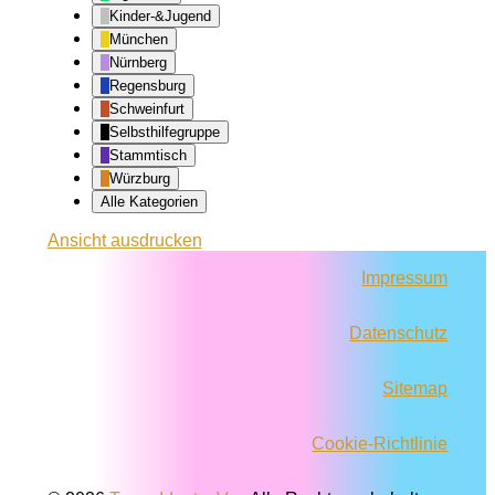
Kinder-&Jugend
München
Nürnberg
Regensburg
Schweinfurt
Selbsthilfegruppe
Stammtisch
Würzburg
Alle Kategorien
Ansicht
ausdrucken
Impressum
Datenschutz
Sitemap
Cookie-Richtlinie