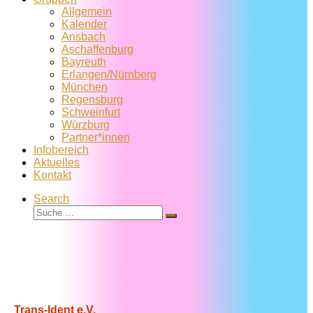
Allgemein
Kalender
Ansbach
Aschaffenburg
Bayreuth
Erlangen/Nürnberg
München
Regensburg
Schweinfurt
Würzburg
Partner*innen
Infobereich
Aktuelles
Kontakt
Search
Suche
Suche
…
Trans-Ident e.V.