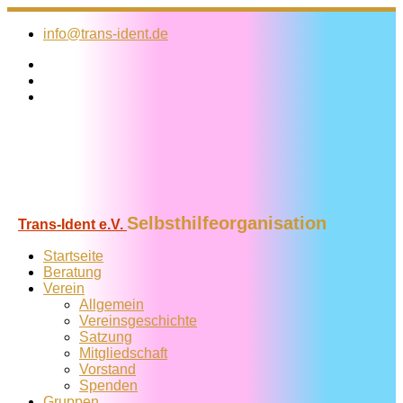
Zum
Inhalt
info@trans-ident.de
springen
Selbsthilfeorganisation
Trans-Ident e.V.
Startseite
Beratung
Verein
Allgemein
Vereins­geschichte
Satzung
Mitglied­schaft
Vorstand
Spenden
Gruppen