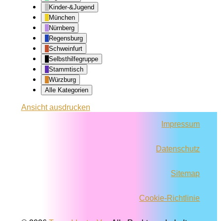
Kinder-&Jugend
München
Nürnberg
Regensburg
Schweinfurt
Selbsthilfegruppe
Stammtisch
Würzburg
Alle Kategorien
Ansicht
ausdrucken
Impressum
Datenschutz
Sitemap
Cookie-Richtlinie