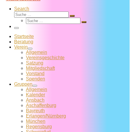
Search
Suche
Suche
Suche
…
Suche
…
Menü
Startseite
Beratung
Verein
Allgemein
Vereins­geschichte
Satzung
Mitglied­schaft
Vorstand
Spenden
Gruppen
Allgemein
Kalender
Ansbach
Aschaffenburg
Bayreuth
Erlangen/Nürnberg
München
Regensburg
Schweinfurt