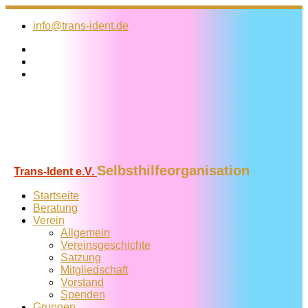
Zum
Inhalt
info@trans-ident.de
springen
Selbsthilfeorganisation
Trans-Ident e.V.
Startseite
Beratung
Verein
Allgemein
Vereins­geschichte
Satzung
Mitglied­schaft
Vorstand
Spenden
Gruppen