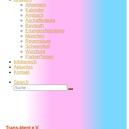
Allgemein
Kalender
Ansbach
Aschaffenburg
Bayreuth
Erlangen/Nürnberg
München
Regensburg
Schweinfurt
Würzburg
Partner*innen
Infobereich
Aktuelles
Kontakt
Search
Suche
Suche
…
Trans-Ident e.V.