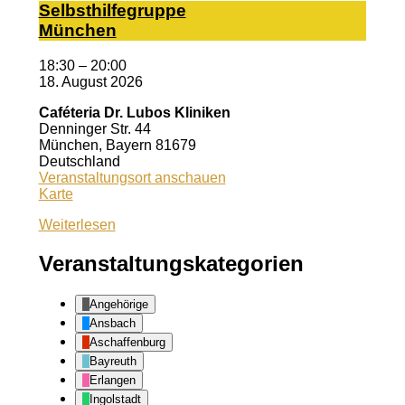
Selbst­hil­fe­grup­pe
Mün­chen
18:30
–
20:00
18. August 2026
Caféteria Dr. Lubos Kliniken
Denninger Str. 44
München
,
Bayern
81679
Deutschland
Veranstaltungsort anschauen
Caféteria
Karte
Dr.
Weiterlesen
Lubos
Kliniken
Veranstaltungskategorien
Angehörige
Ansbach
Aschaffenburg
Bayreuth
Erlangen
Ingolstadt