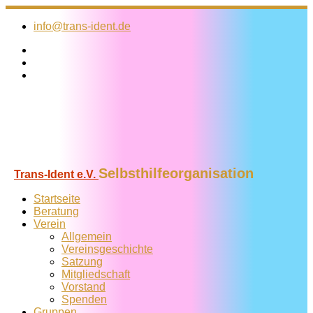
Zum
Inhalt
info@trans-ident.de
springen
Selbsthilfeorganisation
Trans-Ident e.V.
Startseite
Beratung
Verein
Allgemein
Vereins­geschichte
Satzung
Mitglied­schaft
Vorstand
Spenden
Gruppen