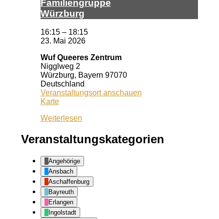
Fa­mi­li­en­grup­pe
Würz­burg
16:15
–
18:15
23. Mai 2026
Wuf Queeres Zentrum
Nigglweg 2
Würzburg
,
Bayern
97070
Deutschland
Veranstaltungsort anschauen
Wuf
Karte
Queeres
Weiterlesen
Zentrum
Veranstaltungskategorien
Angehörige
Ansbach
Aschaffenburg
Bayreuth
Erlangen
Ingolstadt