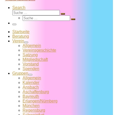
Search
Suche
Suche
Suche
…
Suche
…
Menü
Startseite
Beratung
Verein
Allgemein
Vereins­geschichte
Satzung
Mitglied­schaft
Vorstand
Spenden
Gruppen
Allgemein
Kalender
Ansbach
Aschaffenburg
Bayreuth
Erlangen/Nürnberg
München
Regensburg
Schweinfurt