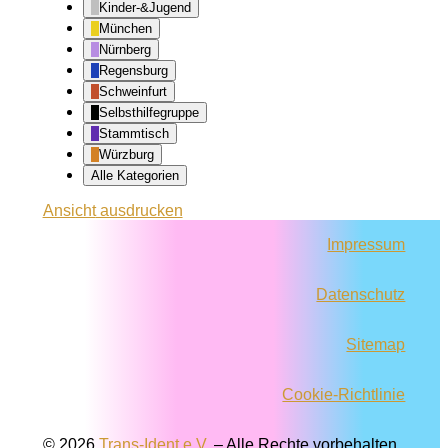
Kinder-&Jugend
München
Nürnberg
Regensburg
Schweinfurt
Selbsthilfegruppe
Stammtisch
Würzburg
Alle Kategorien
Ansicht
ausdrucken
Impressum
Datenschutz
Sitemap
Cookie-Richtlinie
© 2026
Trans-Ident e.V.
–
Alle Rechte vorbehalten