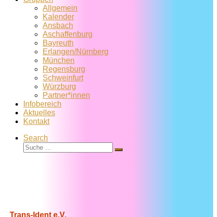
Allgemein
Kalender
Ansbach
Aschaffenburg
Bayreuth
Erlangen/Nürnberg
München
Regensburg
Schweinfurt
Würzburg
Partner*innen
Infobereich
Aktuelles
Kontakt
Search
Suche
Suche
…
Trans-Ident e.V.