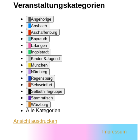
Veranstaltungskategorien
Angehörige
Ansbach
Aschaffenburg
Bayreuth
Erlangen
Ingolstadt
Kinder-&Jugend
München
Nürnberg
Regensburg
Schweinfurt
Selbsthilfegruppe
Stammtisch
Würzburg
Alle Kategorien
Ansicht
ausdrucken
Impressum