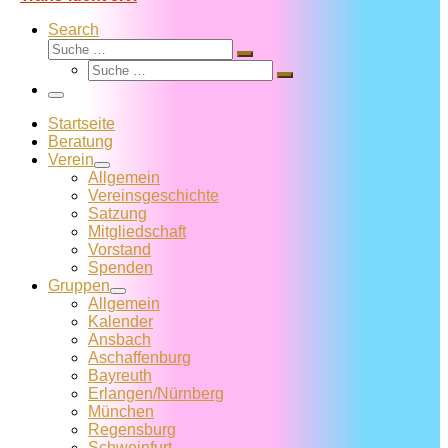
Search
Suche
Suche
Suche
…
Suche
…
Menü
Startseite
Beratung
Verein
Allgemein
Vereins­geschichte
Satzung
Mitglied­schaft
Vorstand
Spenden
Gruppen
Allgemein
Kalender
Ansbach
Aschaffenburg
Bayreuth
Erlangen/Nürnberg
München
Regensburg
Schweinfurt