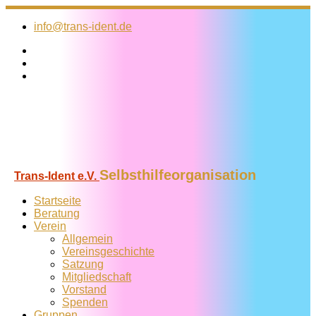
Zum
Inhalt
info@trans-ident.de
springen
Selbsthilfeorganisation
Trans-Ident e.V.
Startseite
Beratung
Verein
Allgemein
Vereins­geschichte
Satzung
Mitglied­schaft
Vorstand
Spenden
Gruppen