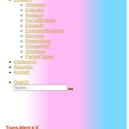
Allgemein
Kalender
Ansbach
Aschaffenburg
Bayreuth
Erlangen/Nürnberg
München
Regensburg
Schweinfurt
Würzburg
Partner*innen
Infobereich
Aktuelles
Kontakt
Search
Suche
Suche
…
Trans-Ident e.V.