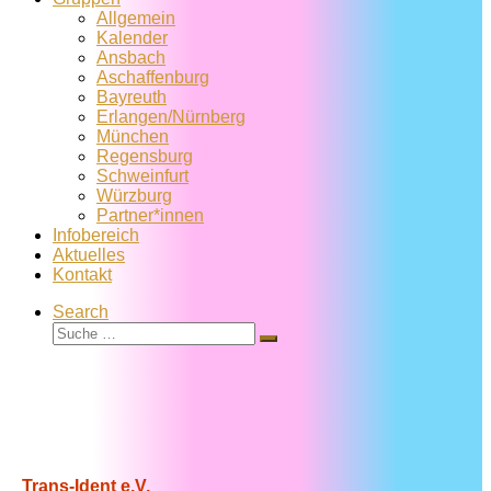
Allgemein
Kalender
Ansbach
Aschaffenburg
Bayreuth
Erlangen/Nürnberg
München
Regensburg
Schweinfurt
Würzburg
Partner*innen
Infobereich
Aktuelles
Kontakt
Search
Suche
Suche
…
Trans-Ident e.V.