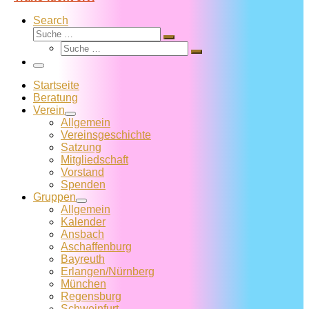
Search
Suche
Suche
Suche
…
Suche
…
Menü
Startseite
Beratung
Verein
Allgemein
Vereins­geschichte
Satzung
Mitglied­schaft
Vorstand
Spenden
Gruppen
Allgemein
Kalender
Ansbach
Aschaffenburg
Bayreuth
Erlangen/Nürnberg
München
Regensburg
Schweinfurt