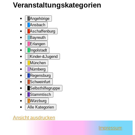
Veranstaltungskategorien
Angehörige
Ansbach
Aschaffenburg
Bayreuth
Erlangen
Ingolstadt
Kinder-&Jugend
München
Nürnberg
Regensburg
Schweinfurt
Selbsthilfegruppe
Stammtisch
Würzburg
Alle Kategorien
Ansicht
ausdrucken
Impressum