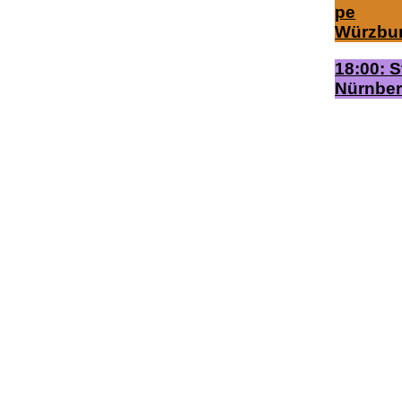
April
April
Mai
pe
2026
2026
2026
Würz­bu
18:00: 
Nürn­be