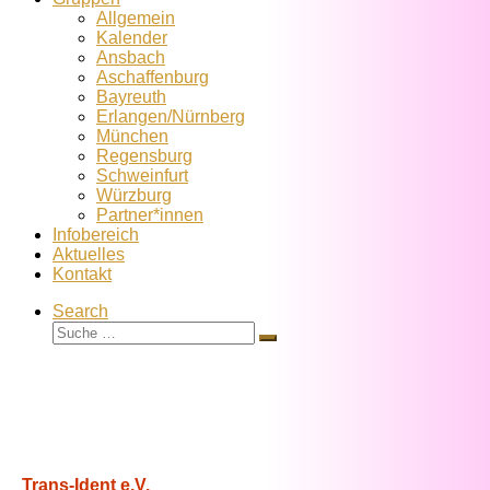
Allgemein
Kalender
Ansbach
Aschaffenburg
Bayreuth
Erlangen/Nürnberg
München
Regensburg
Schweinfurt
Würzburg
Partner*innen
Infobereich
Aktuelles
Kontakt
Search
Suche
Suche
…
Trans-Ident e.V.