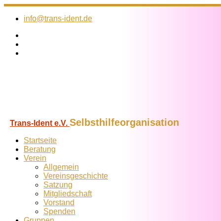
Zum
Inhalt
info@trans-ident.de
springen
Selbsthilfeorganisation
Trans-Ident e.V.
Startseite
Beratung
Verein
Allgemein
Vereins­geschichte
Satzung
Mitglied­schaft
Vorstand
Spenden
Gruppen