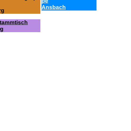
pe
Ans­bach
rg
Stamm­tisch
rg