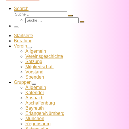
Search
Suche
Suche
Suche
…
Suche
…
Menü
Startseite
Beratung
Verein
Allgemein
Vereins­geschichte
Satzung
Mitglied­schaft
Vorstand
Spenden
Gruppen
Allgemein
Kalender
Ansbach
Aschaffenburg
Bayreuth
Erlangen/Nürnberg
München
Regensburg
Schweinfurt