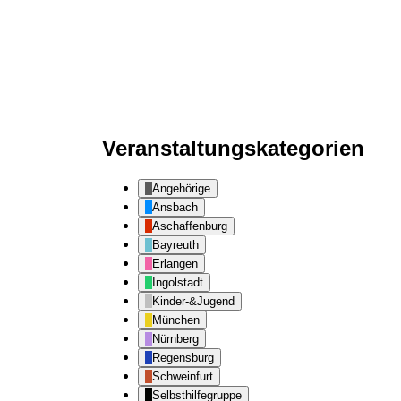
April
April
2026
2026
Veranstaltungskategorien
Angehörige
Ansbach
Aschaffenburg
Bayreuth
Erlangen
Ingolstadt
Kinder-&Jugend
München
Nürnberg
Regensburg
Schweinfurt
Selbsthilfegruppe