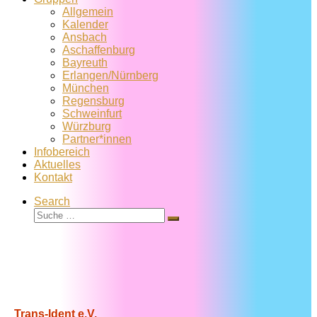
Allgemein
Kalender
Ansbach
Aschaffenburg
Bayreuth
Erlangen/Nürnberg
München
Regensburg
Schweinfurt
Würzburg
Partner*innen
Infobereich
Aktuelles
Kontakt
Search
Suche
Suche
…
Trans-Ident e.V.