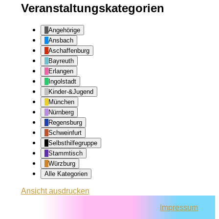
Veranstaltungskategorien
Angehörige
Ansbach
Aschaffenburg
Bayreuth
Erlangen
Ingolstadt
Kinder-&Jugend
München
Nürnberg
Regensburg
Schweinfurt
Selbsthilfegruppe
Stammtisch
Würzburg
Alle Kategorien
Ansicht
ausdrucken
Impressum