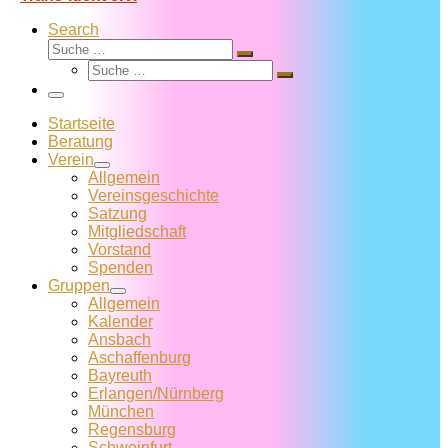
Search
Suche
Suche
Suche
…
Suche
…
Menü
Startseite
Beratung
Verein
Allgemein
Vereins­geschichte
Satzung
Mitglied­schaft
Vorstand
Spenden
Gruppen
Allgemein
Kalender
Ansbach
Aschaffenburg
Bayreuth
Erlangen/Nürnberg
München
Regensburg
Schweinfurt