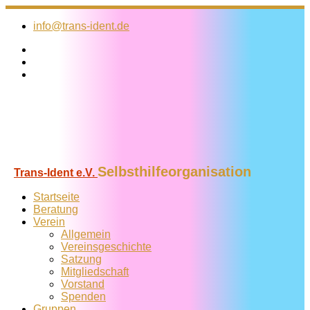
Zum
Inhalt
info@trans-ident.de
springen
Selbsthilfeorganisation
Trans-Ident e.V.
Startseite
Beratung
Verein
Allgemein
Vereins­geschichte
Satzung
Mitglied­schaft
Vorstand
Spenden
Gruppen