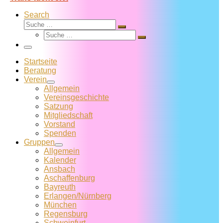
Search
Suche
Suche
Suche
…
Suche
…
Menü
Startseite
Beratung
Verein
Allgemein
Vereins­geschichte
Satzung
Mitglied­schaft
Vorstand
Spenden
Gruppen
Allgemein
Kalender
Ansbach
Aschaffenburg
Bayreuth
Erlangen/Nürnberg
München
Regensburg
Schweinfurt