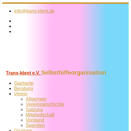
Zum
Inhalt
info@trans-ident.de
springen
Selbsthilfeorganisation
Trans-Ident e.V.
Startseite
Beratung
Verein
Allgemein
Vereins­geschichte
Satzung
Mitglied­schaft
Vorstand
Spenden
Gruppen