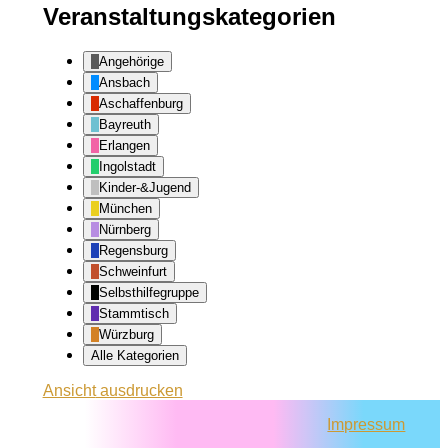
Veranstaltungskategorien
Angehörige
Ansbach
Aschaffenburg
Bayreuth
Erlangen
Ingolstadt
Kinder-&Jugend
München
Nürnberg
Regensburg
Schweinfurt
Selbsthilfegruppe
Stammtisch
Würzburg
Alle Kategorien
Ansicht
ausdrucken
Impressum