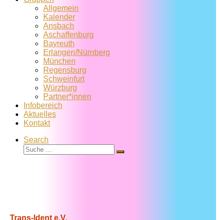
Allgemein
Kalender
Ansbach
Aschaffenburg
Bayreuth
Erlangen/Nürnberg
München
Regensburg
Schweinfurt
Würzburg
Partner*innen
Infobereich
Aktuelles
Kontakt
Search
Suche
Suche
…
Trans-Ident e.V.