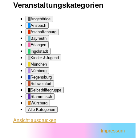
Veranstaltungskategorien
Angehörige
Ansbach
Aschaffenburg
Bayreuth
Erlangen
Ingolstadt
Kinder-&Jugend
München
Nürnberg
Regensburg
Schweinfurt
Selbsthilfegruppe
Stammtisch
Würzburg
Alle Kategorien
Ansicht
ausdrucken
Impressum