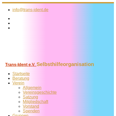
Zum
Inhalt
info@trans-ident.de
springen
Selbsthilfeorganisation
Trans-Ident e.V.
Startseite
Beratung
Verein
Allgemein
Vereins­geschichte
Satzung
Mitglied­schaft
Vorstand
Spenden
Gruppen