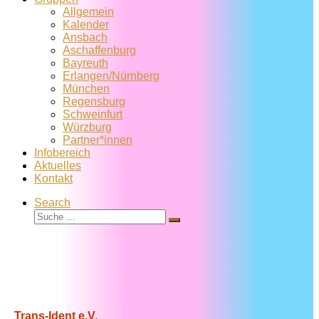
Allgemein
Kalender
Ansbach
Aschaffenburg
Bayreuth
Erlangen/Nürnberg
München
Regensburg
Schweinfurt
Würzburg
Partner*innen
Infobereich
Aktuelles
Kontakt
Search
Suche
Suche
…
Trans-Ident e.V.