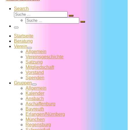
Search
Suche
Suche
Suche
…
Suche
…
Menü
Startseite
Beratung
Verein
Allgemein
Vereins­geschichte
Satzung
Mitglied­schaft
Vorstand
Spenden
Gruppen
Allgemein
Kalender
Ansbach
Aschaffenburg
Bayreuth
Erlangen/Nürnberg
München
Regensburg
Schweinfurt