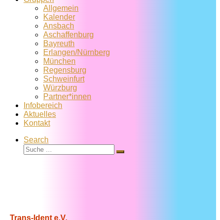
Allgemein
Kalender
Ansbach
Aschaffenburg
Bayreuth
Erlangen/Nürnberg
München
Regensburg
Schweinfurt
Würzburg
Partner*innen
Infobereich
Aktuelles
Kontakt
Search
Suche
Suche
…
Trans-Ident e.V.