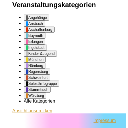
Veranstaltungskategorien
Angehörige
Ansbach
Aschaffenburg
Bayreuth
Erlangen
Ingolstadt
Kinder-&Jugend
München
Nürnberg
Regensburg
Schweinfurt
Selbsthilfegruppe
Stammtisch
Würzburg
Alle Kategorien
Ansicht
ausdrucken
Impressum