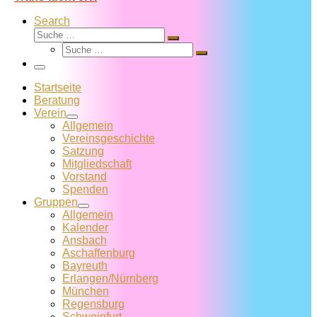
Search
Suche
Suche
Suche
…
Suche
…
Menü
Startseite
Beratung
Verein
Allgemein
Vereins­geschichte
Satzung
Mitglied­schaft
Vorstand
Spenden
Gruppen
Allgemein
Kalender
Ansbach
Aschaffenburg
Bayreuth
Erlangen/Nürnberg
München
Regensburg
Schweinfurt