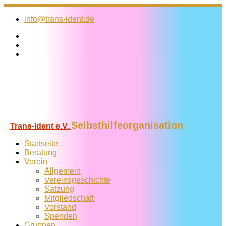
Zum
Inhalt
info@trans-ident.de
springen
Selbsthilfeorganisation
Trans-Ident e.V.
Startseite
Beratung
Verein
Allgemein
Vereins­geschichte
Satzung
Mitglied­schaft
Vorstand
Spenden
Gruppen