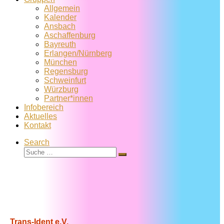
Allgemein
Kalender
Ansbach
Aschaffenburg
Bayreuth
Erlangen/Nürnberg
München
Regensburg
Schweinfurt
Würzburg
Partner*innen
Infobereich
Aktuelles
Kontakt
Search
Suche
Suche
…
Trans-Ident e.V.