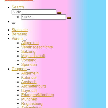
Search
Suche
Suche
Suche
…
Suche
…
Menü
Startseite
Beratung
Verein
Allgemein
Vereins­geschichte
Satzung
Mitglied­schaft
Vorstand
Spenden
Gruppen
Allgemein
Kalender
Ansbach
Aschaffenburg
Bayreuth
Erlangen/Nürnberg
München
Regensburg
Schweinfurt