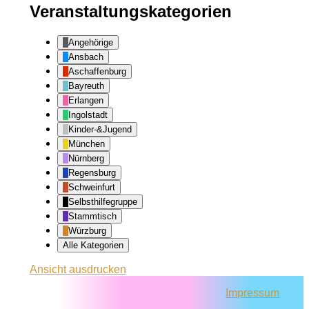
Veranstaltungskategorien
Angehörige
Ansbach
Aschaffenburg
Bayreuth
Erlangen
Ingolstadt
Kinder-&Jugend
München
Nürnberg
Regensburg
Schweinfurt
Selbsthilfegruppe
Stammtisch
Würzburg
Alle Kategorien
Ansicht
ausdrucken
Impressum