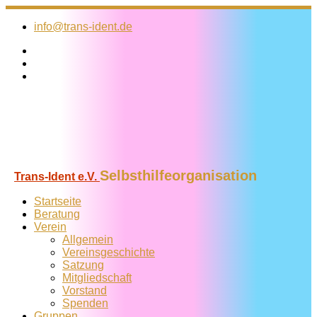
Zum
Inhalt
info@trans-ident.de
springen
Selbsthilfeorganisation
Trans-Ident e.V.
Startseite
Beratung
Verein
Allgemein
Vereins­geschichte
Satzung
Mitglied­schaft
Vorstand
Spenden
Gruppen