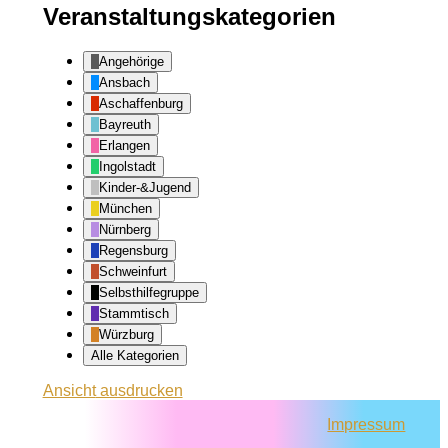
Veranstaltungskategorien
Angehörige
Ansbach
Aschaffenburg
Bayreuth
Erlangen
Ingolstadt
Kinder-&Jugend
München
Nürnberg
Regensburg
Schweinfurt
Selbsthilfegruppe
Stammtisch
Würzburg
Alle Kategorien
Ansicht
ausdrucken
Impressum