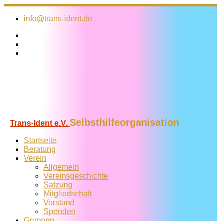
Zum
Inhalt
info@trans-ident.de
springen
Selbsthilfeorganisation
Trans-Ident e.V.
Startseite
Beratung
Verein
Allgemein
Vereins­geschichte
Satzung
Mitglied­schaft
Vorstand
Spenden
Gruppen