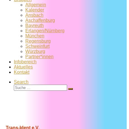
Allgemein
Kalender
Ansbach
Aschaffenburg
Bayreuth
Erlangen/Nürnberg
München
Regensburg
Schweinfurt
Würzburg
Partner*innen
Infobereich
Aktuelles
Kontakt
Search
Suche
Suche
…
Trans-Ident e.V.