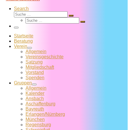
Search
Suche
Suche
Suche
…
Suche
…
Menü
Startseite
Beratung
Verein
Allgemein
Vereins­geschichte
Satzung
Mitglied­schaft
Vorstand
Spenden
Gruppen
Allgemein
Kalender
Ansbach
Aschaffenburg
Bayreuth
Erlangen/Nürnberg
München
Regensburg
Schweinfurt