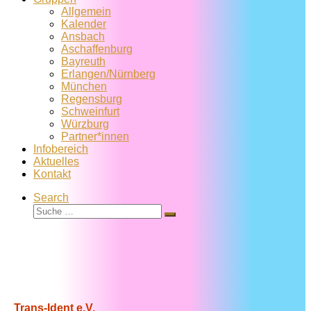
Allgemein
Kalender
Ansbach
Aschaffenburg
Bayreuth
Erlangen/Nürnberg
München
Regensburg
Schweinfurt
Würzburg
Partner*innen
Infobereich
Aktuelles
Kontakt
Search
Suche
Suche
…
Trans-Ident e.V.