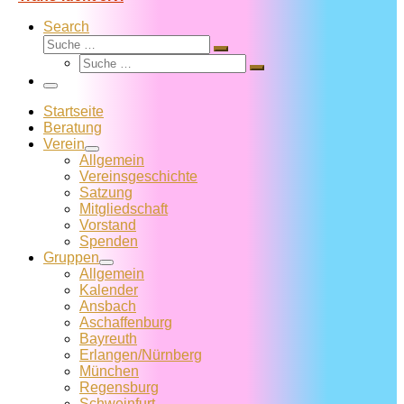
Search
Suche
Suche
Suche
…
Suche
…
Menü
Startseite
Beratung
Verein
Allgemein
Vereins­geschichte
Satzung
Mitglied­schaft
Vorstand
Spenden
Gruppen
Allgemein
Kalender
Ansbach
Aschaffenburg
Bayreuth
Erlangen/Nürnberg
München
Regensburg
Schweinfurt