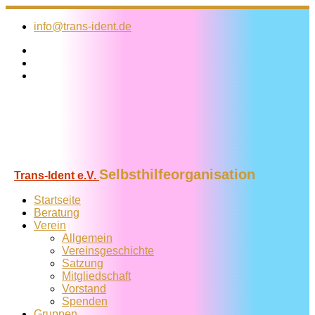
Zum
Inhalt
info@trans-ident.de
springen
Selbsthilfeorganisation
Trans-Ident e.V.
Startseite
Beratung
Verein
Allgemein
Vereins­geschichte
Satzung
Mitglied­schaft
Vorstand
Spenden
Gruppen