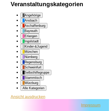
Veranstaltungskategorien
Angehörige
Ansbach
Aschaffenburg
Bayreuth
Erlangen
Ingolstadt
Kinder-&Jugend
München
Nürnberg
Regensburg
Schweinfurt
Selbsthilfegruppe
Stammtisch
Würzburg
Alle Kategorien
Ansicht
ausdrucken
Impressum