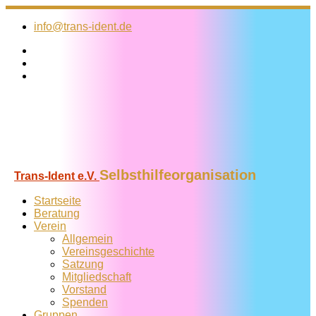
Zum
Inhalt
info@trans-ident.de
springen
Selbsthilfeorganisation
Trans-Ident e.V.
Startseite
Beratung
Verein
Allgemein
Vereins­geschichte
Satzung
Mitglied­schaft
Vorstand
Spenden
Gruppen