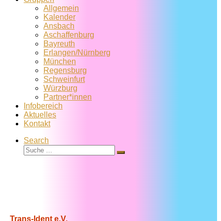
Allgemein
Kalender
Ansbach
Aschaffenburg
Bayreuth
Erlangen/Nürnberg
München
Regensburg
Schweinfurt
Würzburg
Partner*innen
Infobereich
Aktuelles
Kontakt
Search
Suche
Suche
…
Trans-Ident e.V.