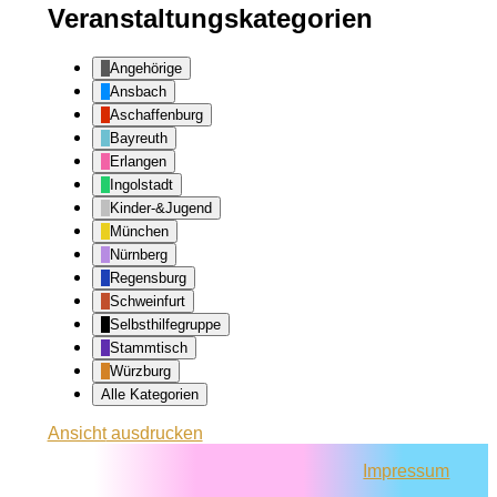
Veranstaltungskategorien
Angehörige
Ansbach
Aschaffenburg
Bayreuth
Erlangen
Ingolstadt
Kinder-&Jugend
München
Nürnberg
Regensburg
Schweinfurt
Selbsthilfegruppe
Stammtisch
Würzburg
Alle Kategorien
Ansicht
ausdrucken
Impressum