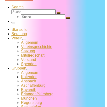
Search
Suche
Suche
Suche
…
Suche
…
Menü
Startseite
Beratung
Verein
Allgemein
Vereins­geschichte
Satzung
Mitglied­schaft
Vorstand
Spenden
Gruppen
Allgemein
Kalender
Ansbach
Aschaffenburg
Bayreuth
Erlangen/Nürnberg
München
Regensburg
Schweinfurt