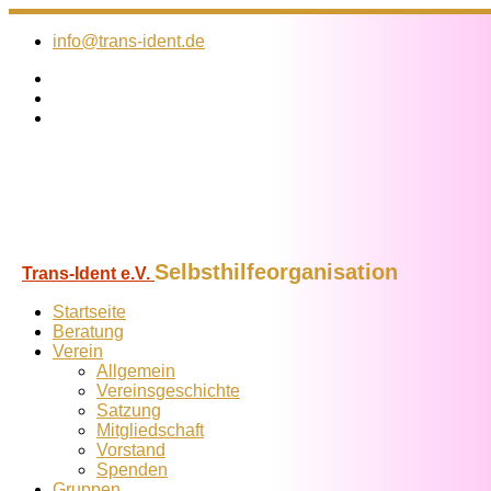
Zum
Inhalt
info@trans-ident.de
springen
Selbsthilfeorganisation
Trans-Ident e.V.
Startseite
Beratung
Verein
Allgemein
Vereins­geschichte
Satzung
Mitglied­schaft
Vorstand
Spenden
Gruppen