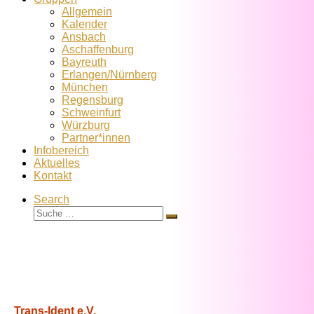
Allgemein
Kalender
Ansbach
Aschaffenburg
Bayreuth
Erlangen/Nürnberg
München
Regensburg
Schweinfurt
Würzburg
Partner*innen
Infobereich
Aktuelles
Kontakt
Search
Suche
Suche
…
Trans-Ident e.V.