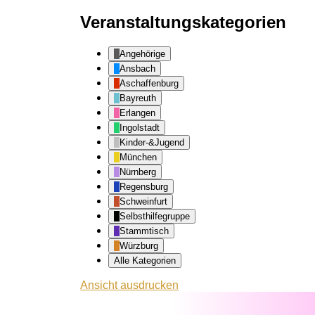
Veranstaltungskategorien
Angehörige
Ansbach
Aschaffenburg
Bayreuth
Erlangen
Ingolstadt
Kinder-&Jugend
München
Nürnberg
Regensburg
Schweinfurt
Selbsthilfegruppe
Stammtisch
Würzburg
Alle Kategorien
Ansicht
ausdrucken