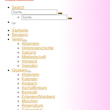
Search
Suche
Suche
Suche
…
Suche
…
Menü
Startseite
Beratung
Verein
Allgemein
Vereins­geschichte
Satzung
Mitglied­schaft
Vorstand
Spenden
Gruppen
Allgemein
Kalender
Ansbach
Aschaffenburg
Bayreuth
Erlangen/Nürnberg
München
Regensburg
Schweinfurt