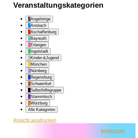
Veranstaltungskategorien
Angehörige
Ansbach
Aschaffenburg
Bayreuth
Erlangen
Ingolstadt
Kinder-&Jugend
München
Nürnberg
Regensburg
Schweinfurt
Selbsthilfegruppe
Stammtisch
Würzburg
Alle Kategorien
Ansicht
ausdrucken
Impressum