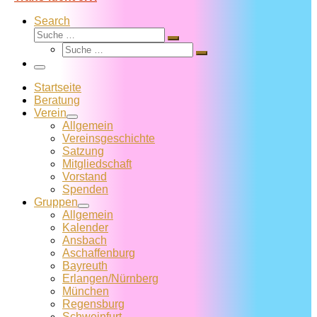
Search
Suche
Suche
Suche
…
Suche
…
Menü
Startseite
Beratung
Verein
Allgemein
Vereins­geschichte
Satzung
Mitglied­schaft
Vorstand
Spenden
Gruppen
Allgemein
Kalender
Ansbach
Aschaffenburg
Bayreuth
Erlangen/Nürnberg
München
Regensburg
Schweinfurt