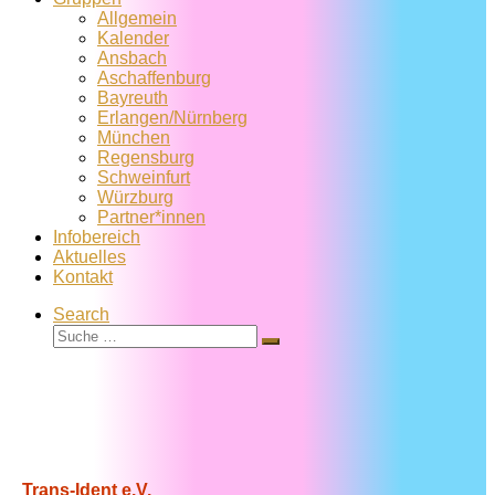
Allgemein
Kalender
Ansbach
Aschaffenburg
Bayreuth
Erlangen/Nürnberg
München
Regensburg
Schweinfurt
Würzburg
Partner*innen
Infobereich
Aktuelles
Kontakt
Search
Suche
Suche
…
Trans-Ident e.V.