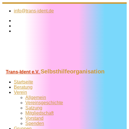
Zum
Inhalt
info@trans-ident.de
springen
Selbsthilfeorganisation
Trans-Ident e.V.
Startseite
Beratung
Verein
Allgemein
Vereins­geschichte
Satzung
Mitglied­schaft
Vorstand
Spenden
Gruppen