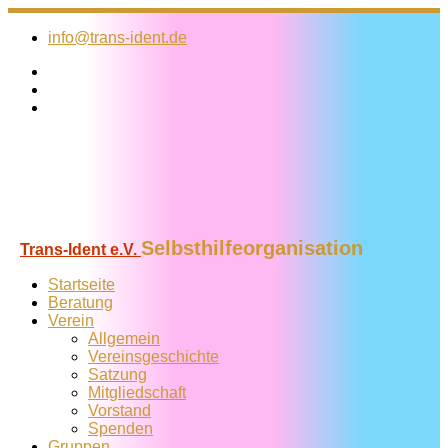
Zum
Inhalt
info@trans-ident.de
springen
Selbsthilfeorganisation
Trans-Ident e.V.
Startseite
Beratung
Verein
Allgemein
Vereins­geschichte
Satzung
Mitglied­schaft
Vorstand
Spenden
Gruppen