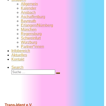
Allgemein
Kalender
Ansbach
Aschaffenburg
Bayreuth
Erlangen/Nürnberg
München
Regensburg
Schweinfurt
Würzburg
Partner*innen
Infobereich
Aktuelles
Kontakt
Search
Suche
Suche
…
Trans-Ident e.V.