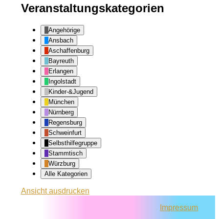
Veranstaltungskategorien
Angehörige
Ansbach
Aschaffenburg
Bayreuth
Erlangen
Ingolstadt
Kinder-&Jugend
München
Nürnberg
Regensburg
Schweinfurt
Selbsthilfegruppe
Stammtisch
Würzburg
Alle Kategorien
Ansicht
ausdrucken
Impressum