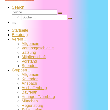
Search
Suche
Suche
Suche
…
Suche
…
Menü
Startseite
Beratung
Verein
Allgemein
Vereins­geschichte
Satzung
Mitglied­schaft
Vorstand
Spenden
Gruppen
Allgemein
Kalender
Ansbach
Aschaffenburg
Bayreuth
Erlangen/Nürnberg
München
Regensburg
Schweinfurt