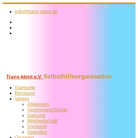
Zum
Inhalt
info@trans-ident.de
springen
Selbsthilfeorganisation
Trans-Ident e.V.
Startseite
Beratung
Verein
Allgemein
Vereins­geschichte
Satzung
Mitglied­schaft
Vorstand
Spenden
Gruppen