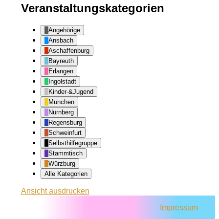
Veranstaltungskategorien
Angehörige
Ansbach
Aschaffenburg
Bayreuth
Erlangen
Ingolstadt
Kinder-&Jugend
München
Nürnberg
Regensburg
Schweinfurt
Selbsthilfegruppe
Stammtisch
Würzburg
Alle Kategorien
Ansicht
ausdrucken
Impressum