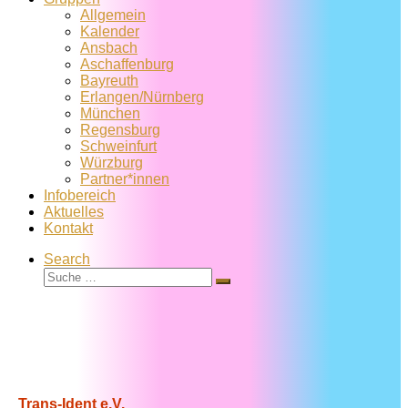
Allgemein
Kalender
Ansbach
Aschaffenburg
Bayreuth
Erlangen/Nürnberg
München
Regensburg
Schweinfurt
Würzburg
Partner*innen
Infobereich
Aktuelles
Kontakt
Search
Suche
Suche
…
Trans-Ident e.V.