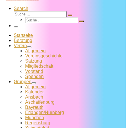
Search
Suche
Suche
Suche
…
Suche
…
Menü
Startseite
Beratung
Verein
Allgemein
Vereins­geschichte
Satzung
Mitglied­schaft
Vorstand
Spenden
Gruppen
Allgemein
Kalender
Ansbach
Aschaffenburg
Bayreuth
Erlangen/Nürnberg
München
Regensburg
Schweinfurt