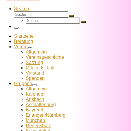
Search
Suche
Suche
Suche
…
Suche
…
Menü
Startseite
Beratung
Verein
Allgemein
Vereins­geschichte
Satzung
Mitglied­schaft
Vorstand
Spenden
Gruppen
Allgemein
Kalender
Ansbach
Aschaffenburg
Bayreuth
Erlangen/Nürnberg
München
Regensburg
Schweinfurt