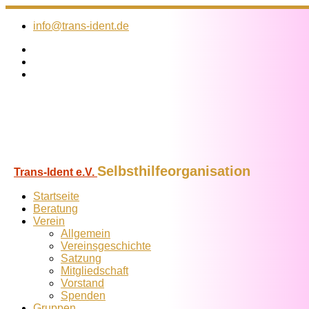
Zum
Inhalt
info@trans-ident.de
springen
Selbsthilfeorganisation
Trans-Ident e.V.
Startseite
Beratung
Verein
Allgemein
Vereins­geschichte
Satzung
Mitglied­schaft
Vorstand
Spenden
Gruppen