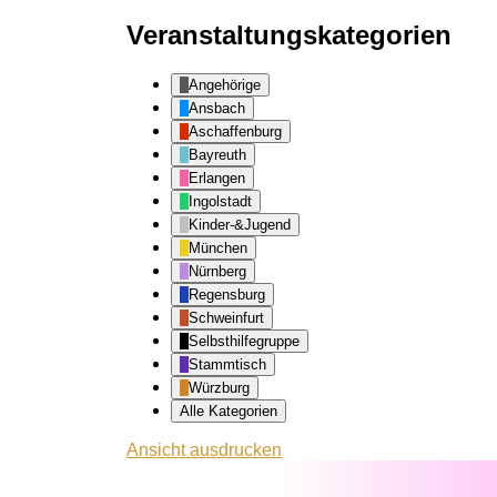
Veranstaltungskategorien
Angehörige
Ansbach
Aschaffenburg
Bayreuth
Erlangen
Ingolstadt
Kinder-&Jugend
München
Nürnberg
Regensburg
Schweinfurt
Selbsthilfegruppe
Stammtisch
Würzburg
Alle Kategorien
Ansicht
ausdrucken