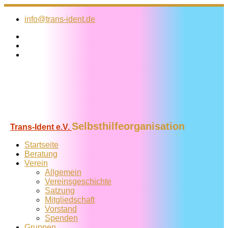
Zum
Inhalt
info@trans-ident.de
springen
Selbsthilfeorganisation
Trans-Ident e.V.
Startseite
Beratung
Verein
Allgemein
Vereins­geschichte
Satzung
Mitglied­schaft
Vorstand
Spenden
Gruppen