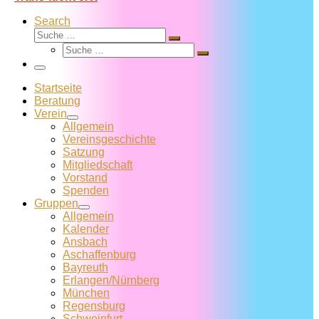
Search
Suche
Suche
Suche
…
Suche
…
Menü
Startseite
Beratung
Verein
Allgemein
Vereins­geschichte
Satzung
Mitglied­schaft
Vorstand
Spenden
Gruppen
Allgemein
Kalender
Ansbach
Aschaffenburg
Bayreuth
Erlangen/Nürnberg
München
Regensburg
Schweinfurt