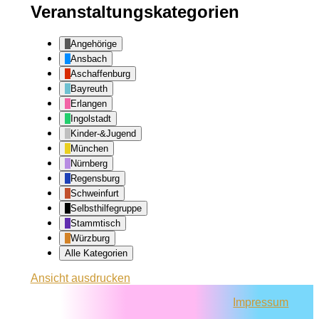
Veranstaltungskategorien
Angehörige
Ansbach
Aschaffenburg
Bayreuth
Erlangen
Ingolstadt
Kinder-&Jugend
München
Nürnberg
Regensburg
Schweinfurt
Selbsthilfegruppe
Stammtisch
Würzburg
Alle Kategorien
Ansicht
ausdrucken
Impressum