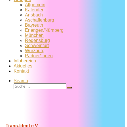
Allgemein
Kalender
Ansbach
Aschaffenburg
Bayreuth
Erlangen/Nürnberg
München
Regensburg
Schweinfurt
Würzburg
Partner*innen
Infobereich
Aktuelles
Kontakt
Search
Suche
Suche
…
Trans-Ident e.V.