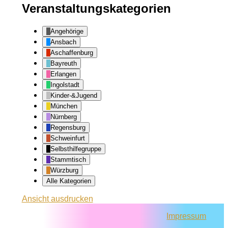
Veranstaltungskategorien
Angehörige
Ansbach
Aschaffenburg
Bayreuth
Erlangen
Ingolstadt
Kinder-&Jugend
München
Nürnberg
Regensburg
Schweinfurt
Selbsthilfegruppe
Stammtisch
Würzburg
Alle Kategorien
Ansicht
ausdrucken
Impressum