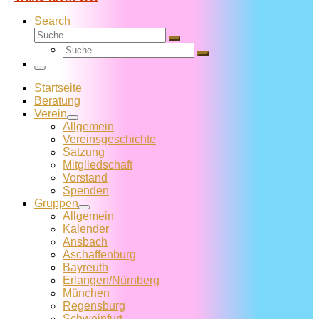
Search
Suche
Suche
Suche
…
Suche
…
Menü
Startseite
Beratung
Verein
Allgemein
Vereins­geschichte
Satzung
Mitglied­schaft
Vorstand
Spenden
Gruppen
Allgemein
Kalender
Ansbach
Aschaffenburg
Bayreuth
Erlangen/Nürnberg
München
Regensburg
Schweinfurt