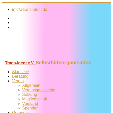
Zum
Inhalt
info@trans-ident.de
springen
Selbsthilfeorganisation
Trans-Ident e.V.
Startseite
Beratung
Verein
Allgemein
Vereins­geschichte
Satzung
Mitglied­schaft
Vorstand
Spenden
Gruppen