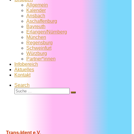
Allgemein
Kalender
Ansbach
Aschaffenburg
Bayreuth
Erlangen/Nürnberg
München
Regensburg
Schweinfurt
Würzburg
Partner*innen
Infobereich
Aktuelles
Kontakt
Search
Suche
Suche
…
Trans-Ident e.V.