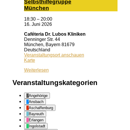
Selbst­hil­fe­grup­pe
Mün­chen
18:30
–
20:00
16. Juni 2026
Caféteria Dr. Lubos Kliniken
Denninger Str. 44
München
,
Bayern
81679
Deutschland
Veranstaltungsort anschauen
Caféteria
Karte
Dr.
Weiterlesen
Lubos
Kliniken
Veranstaltungskategorien
Angehörige
Ansbach
Aschaffenburg
Bayreuth
Erlangen
Ingolstadt