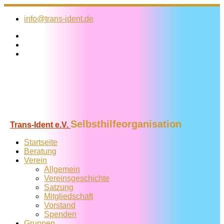
Zum
Inhalt
info@trans-ident.de
springen
Selbsthilfeorganisation
Trans-Ident e.V.
Startseite
Beratung
Verein
Allgemein
Vereins­geschichte
Satzung
Mitglied­schaft
Vorstand
Spenden
Gruppen