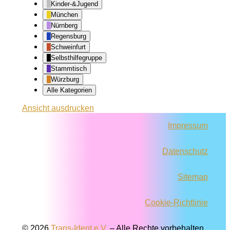
Kinder-&Jugend
München
Nürnberg
Regensburg
Schweinfurt
Selbsthilfegruppe
Stammtisch
Würzburg
Alle Kategorien
Ansicht
ausdrucken
Impressum
Datenschutz
Sitemap
Cookie-Richtlinie
© 2026
Trans-Ident e.V.
–
Alle Rechte vorbehalten