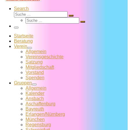
Search
Suche
Suche
Suche
…
Suche
…
Menü
Startseite
Beratung
Verein
Allgemein
Vereins­geschichte
Satzung
Mitglied­schaft
Vorstand
Spenden
Gruppen
Allgemein
Kalender
Ansbach
Aschaffenburg
Bayreuth
Erlangen/Nürnberg
München
Regensburg
Schweinfurt