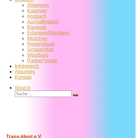
Allgemein
Kalender
Ansbach
Aschaffenburg
Bayreuth
Erlangen/Nürnberg
München
Regensburg
Schweinfurt
Würzburg
Partner*innen
Infobereich
Aktuelles
Kontakt
Search
Suche
Suche
…
Trans-Ident e.V.