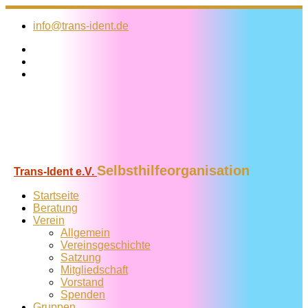
Zum
Inhalt
info@trans-ident.de
springen
Selbsthilfeorganisation
Trans-Ident e.V.
Startseite
Beratung
Verein
Allgemein
Vereins­geschichte
Satzung
Mitglied­schaft
Vorstand
Spenden
Gruppen