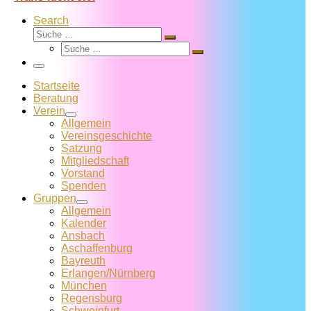
Search
Suche
Suche
Suche
…
Suche
…
Menü
Startseite
Beratung
Verein
Allgemein
Vereins­geschichte
Satzung
Mitglied­schaft
Vorstand
Spenden
Gruppen
Allgemein
Kalender
Ansbach
Aschaffenburg
Bayreuth
Erlangen/Nürnberg
München
Regensburg
Schweinfurt