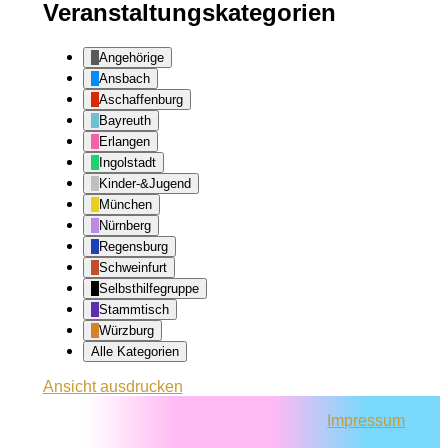
Veranstaltungskategorien
Angehörige
Ansbach
Aschaffenburg
Bayreuth
Erlangen
Ingolstadt
Kinder-&Jugend
München
Nürnberg
Regensburg
Schweinfurt
Selbsthilfegruppe
Stammtisch
Würzburg
Alle Kategorien
Ansicht
ausdrucken
Impressum