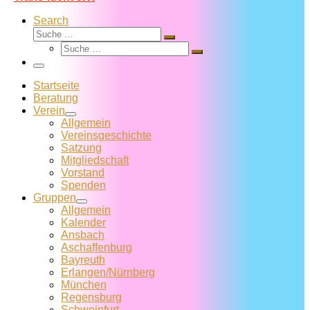
Search
Suche
Suche
Suche
…
Suche
…
Menü
Startseite
Beratung
Verein
Allgemein
Vereins­geschichte
Satzung
Mitglied­schaft
Vorstand
Spenden
Gruppen
Allgemein
Kalender
Ansbach
Aschaffenburg
Bayreuth
Erlangen/Nürnberg
München
Regensburg
Schweinfurt