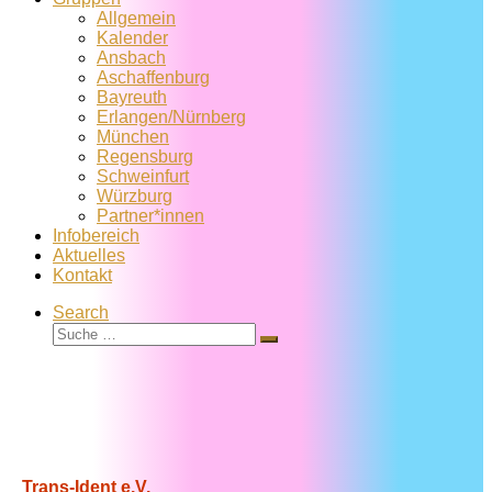
Allgemein
Kalender
Ansbach
Aschaffenburg
Bayreuth
Erlangen/Nürnberg
München
Regensburg
Schweinfurt
Würzburg
Partner*innen
Infobereich
Aktuelles
Kontakt
Search
Suche
Suche
…
Trans-Ident e.V.