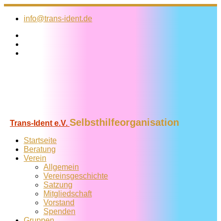
Zum
Inhalt
info@trans-ident.de
springen
Selbsthilfeorganisation
Trans-Ident e.V.
Startseite
Beratung
Verein
Allgemein
Vereins­geschichte
Satzung
Mitglied­schaft
Vorstand
Spenden
Gruppen