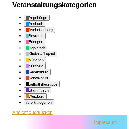
Veranstaltungskategorien
Angehörige
Ansbach
Aschaffenburg
Bayreuth
Erlangen
Ingolstadt
Kinder-&Jugend
München
Nürnberg
Regensburg
Schweinfurt
Selbsthilfegruppe
Stammtisch
Würzburg
Alle Kategorien
Ansicht
ausdrucken
Impressum