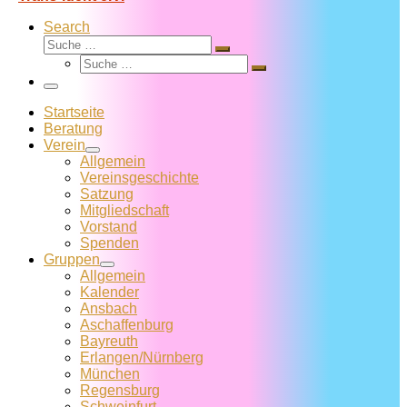
Search
Suche
Suche
Suche
…
Suche
…
Menü
Startseite
Beratung
Verein
Allgemein
Vereins­geschichte
Satzung
Mitglied­schaft
Vorstand
Spenden
Gruppen
Allgemein
Kalender
Ansbach
Aschaffenburg
Bayreuth
Erlangen/Nürnberg
München
Regensburg
Schweinfurt