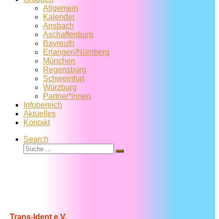
Allgemein
Kalender
Ansbach
Aschaffenburg
Bayreuth
Erlangen/Nürnberg
München
Regensburg
Schweinfurt
Würzburg
Partner*innen
Infobereich
Aktuelles
Kontakt
Search
Suche
Suche
…
Trans-Ident e.V.