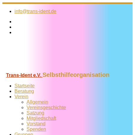
Zum
Inhalt
info@trans-ident.de
springen
Selbsthilfeorganisation
Trans-Ident e.V.
Startseite
Beratung
Verein
Allgemein
Vereins­geschichte
Satzung
Mitglied­schaft
Vorstand
Spenden
Gruppen