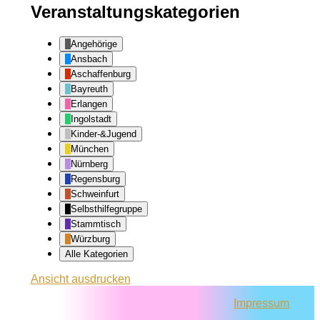
Veranstaltungskategorien
Angehörige
Ansbach
Aschaffenburg
Bayreuth
Erlangen
Ingolstadt
Kinder-&Jugend
München
Nürnberg
Regensburg
Schweinfurt
Selbsthilfegruppe
Stammtisch
Würzburg
Alle Kategorien
Ansicht
ausdrucken
Impressum