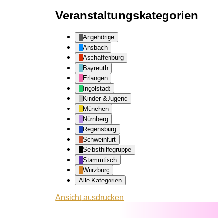
Veranstaltungskategorien
Angehörige
Ansbach
Aschaffenburg
Bayreuth
Erlangen
Ingolstadt
Kinder-&Jugend
München
Nürnberg
Regensburg
Schweinfurt
Selbsthilfegruppe
Stammtisch
Würzburg
Alle Kategorien
Ansicht
ausdrucken