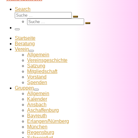
Search
Suche
Suche
Suche
…
Suche
…
Menü
Startseite
Beratung
Verein
Allgemein
Vereins­geschichte
Satzung
Mitglied­schaft
Vorstand
Spenden
Gruppen
Allgemein
Kalender
Ansbach
Aschaffenburg
Bayreuth
Erlangen/Nürnberg
München
Regensburg
Schweinfurt