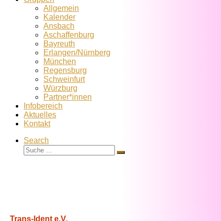
Allgemein
Kalender
Ansbach
Aschaffenburg
Bayreuth
Erlangen/Nürnberg
München
Regensburg
Schweinfurt
Würzburg
Partner*innen
Infobereich
Aktuelles
Kontakt
Search
Suche
Suche
…
Trans-Ident e.V.