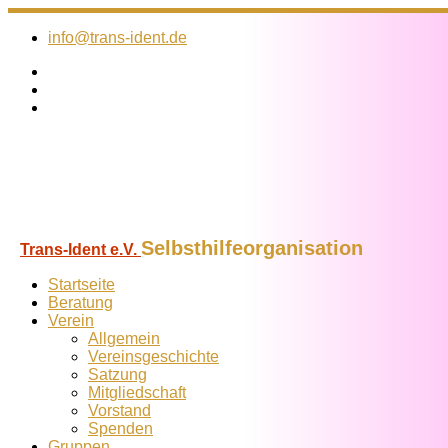
Zum
Inhalt
info@trans-ident.de
springen
Selbsthilfeorganisation
Trans-Ident e.V.
Startseite
Beratung
Verein
Allgemein
Vereins­geschichte
Satzung
Mitglied­schaft
Vorstand
Spenden
Gruppen