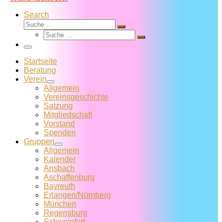
Search
Suche
Suche
Suche
…
Suche
…
Menü
Startseite
Beratung
Verein
Allgemein
Vereins­geschichte
Satzung
Mitglied­schaft
Vorstand
Spenden
Gruppen
Allgemein
Kalender
Ansbach
Aschaffenburg
Bayreuth
Erlangen/Nürnberg
München
Regensburg
Schweinfurt