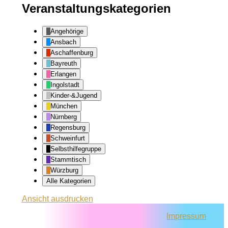
Veranstaltungskategorien
Angehörige
Ansbach
Aschaffenburg
Bayreuth
Erlangen
Ingolstadt
Kinder-&Jugend
München
Nürnberg
Regensburg
Schweinfurt
Selbsthilfegruppe
Stammtisch
Würzburg
Alle Kategorien
Ansicht
ausdrucken
Impressum