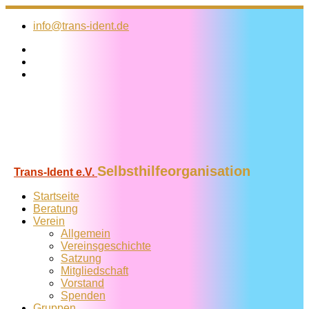
Zum
Inhalt
info@trans-ident.de
springen
Selbsthilfeorganisation
Trans-Ident e.V.
Startseite
Beratung
Verein
Allgemein
Vereins­geschichte
Satzung
Mitglied­schaft
Vorstand
Spenden
Gruppen