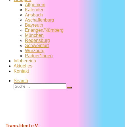
Allgemein
Kalender
Ansbach
Aschaffenburg
Bayreuth
Erlangen/Nürnberg
München
Regensburg
Schweinfurt
Würzburg
Partner*innen
Infobereich
Aktuelles
Kontakt
Search
Suche
Suche
…
Trans-Ident e.V.