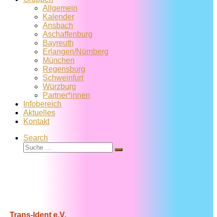
Allgemein
Kalender
Ansbach
Aschaffenburg
Bayreuth
Erlangen/Nürnberg
München
Regensburg
Schweinfurt
Würzburg
Partner*innen
Infobereich
Aktuelles
Kontakt
Search
Suche
Suche
…
Trans-Ident e.V.