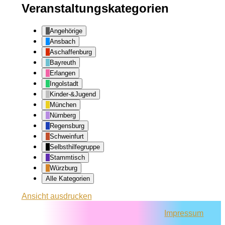
Veranstaltungskategorien
Angehörige
Ansbach
Aschaffenburg
Bayreuth
Erlangen
Ingolstadt
Kinder-&Jugend
München
Nürnberg
Regensburg
Schweinfurt
Selbsthilfegruppe
Stammtisch
Würzburg
Alle Kategorien
Ansicht
ausdrucken
Impressum