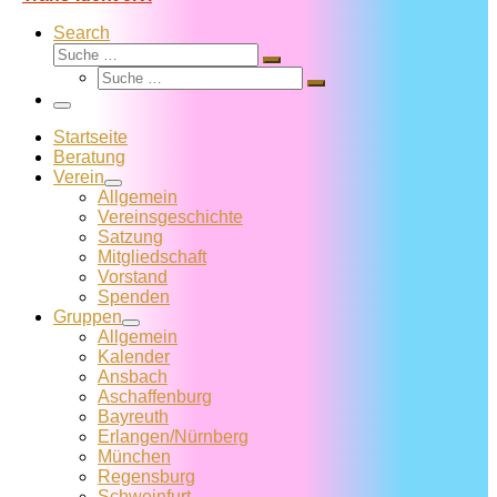
Search
Suche
Suche
Suche
…
Suche
…
Menü
Startseite
Beratung
Verein
Allgemein
Vereins­geschichte
Satzung
Mitglied­schaft
Vorstand
Spenden
Gruppen
Allgemein
Kalender
Ansbach
Aschaffenburg
Bayreuth
Erlangen/Nürnberg
München
Regensburg
Schweinfurt