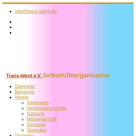
Zum
Inhalt
info@trans-ident.de
springen
Selbsthilfeorganisation
Trans-Ident e.V.
Startseite
Beratung
Verein
Allgemein
Vereins­geschichte
Satzung
Mitglied­schaft
Vorstand
Spenden
Gruppen