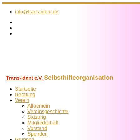
Zum
Inhalt
info@trans-ident.de
springen
Selbsthilfeorganisation
Trans-Ident e.V.
Startseite
Beratung
Verein
Allgemein
Vereins­geschichte
Satzung
Mitglied­schaft
Vorstand
Spenden
Gruppen