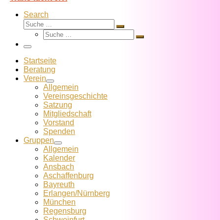
Search
Suche
Suche
Suche
…
Suche
…
Menü
Startseite
Beratung
Verein
Allgemein
Vereins­geschichte
Satzung
Mitglied­schaft
Vorstand
Spenden
Gruppen
Allgemein
Kalender
Ansbach
Aschaffenburg
Bayreuth
Erlangen/Nürnberg
München
Regensburg
Schweinfurt