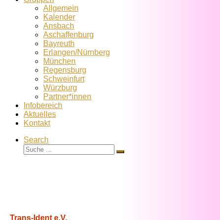
Allgemein
Kalender
Ansbach
Aschaffenburg
Bayreuth
Erlangen/Nürnberg
München
Regensburg
Schweinfurt
Würzburg
Partner*innen
Infobereich
Aktuelles
Kontakt
Search
Suche
Suche
…
Trans-Ident e.V.