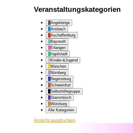
Veranstaltungskategorien
Angehörige
Ansbach
Aschaffenburg
Bayreuth
Erlangen
Ingolstadt
Kinder-&Jugend
München
Nürnberg
Regensburg
Schweinfurt
Selbsthilfegruppe
Stammtisch
Würzburg
Alle Kategorien
Ansicht
ausdrucken