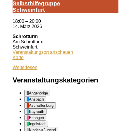
Selbst­hil­fe­grup­pe
Schwein­furt
18:00
–
20:00
14. März 2026
Schrotturm
Am Schrotturm
Schweinfurt
,
Veranstaltungsort anschauen
Schrotturm
Karte
Weiterlesen
Veranstaltungskategorien
Angehörige
Ansbach
Aschaffenburg
Bayreuth
Erlangen
Ingolstadt
Kinder-&Jugend