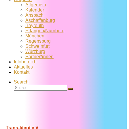
Allgemein
Kalender
Ansbach
Aschaffenburg
Bayreuth
Erlangen/Nürnberg
München
Regensburg
Schweinfurt
Würzburg
Partner*innen
Infobereich
Aktuelles
Kontakt
Search
Suche
Suche
…
Trans-Ident e.V.