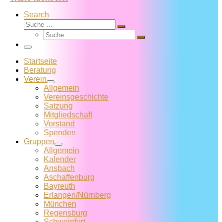
Search
Suche
Suche
Suche
…
Suche
…
Menü
Startseite
Beratung
Verein
Allgemein
Vereins­geschichte
Satzung
Mitglied­schaft
Vorstand
Spenden
Gruppen
Allgemein
Kalender
Ansbach
Aschaffenburg
Bayreuth
Erlangen/Nürnberg
München
Regensburg
Schweinfurt