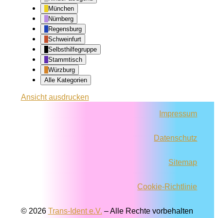
München
Nürnberg
Regensburg
Schweinfurt
Selbsthilfegruppe
Stammtisch
Würzburg
Alle Kategorien
Ansicht
ausdrucken
Impressum
Datenschutz
Sitemap
Cookie-Richtlinie
© 2026
Trans-Ident e.V.
–
Alle Rechte vorbehalten