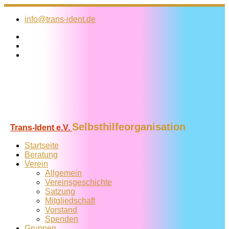
Zum
Inhalt
info@trans-ident.de
springen
Selbsthilfeorganisation
Trans-Ident e.V.
Startseite
Beratung
Verein
Allgemein
Vereins­geschichte
Satzung
Mitglied­schaft
Vorstand
Spenden
Gruppen