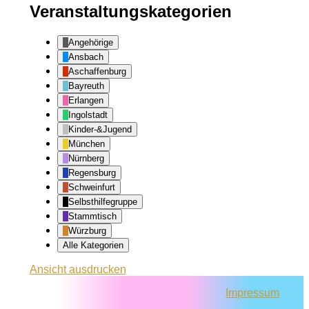
Veranstaltungskategorien
Angehörige
Ansbach
Aschaffenburg
Bayreuth
Erlangen
Ingolstadt
Kinder-&Jugend
München
Nürnberg
Regensburg
Schweinfurt
Selbsthilfegruppe
Stammtisch
Würzburg
Alle Kategorien
Ansicht
ausdrucken
Impressum