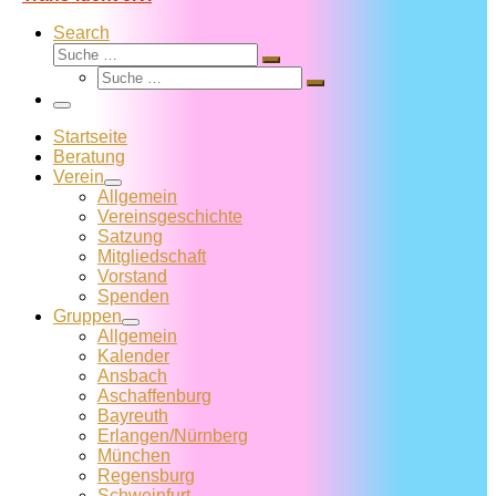
Search
Suche
Suche
Suche
…
Suche
…
Menü
Startseite
Beratung
Verein
Allgemein
Vereins­geschichte
Satzung
Mitglied­schaft
Vorstand
Spenden
Gruppen
Allgemein
Kalender
Ansbach
Aschaffenburg
Bayreuth
Erlangen/Nürnberg
München
Regensburg
Schweinfurt