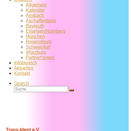
Allgemein
Kalender
Ansbach
Aschaffenburg
Bayreuth
Erlangen/Nürnberg
München
Regensburg
Schweinfurt
Würzburg
Partner*innen
Infobereich
Aktuelles
Kontakt
Search
Suche
Suche
…
Trans-Ident e.V.