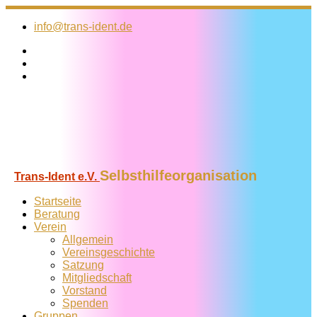
Zum
Inhalt
info@trans-ident.de
springen
Selbsthilfeorganisation
Trans-Ident e.V.
Startseite
Beratung
Verein
Allgemein
Vereins­geschichte
Satzung
Mitglied­schaft
Vorstand
Spenden
Gruppen