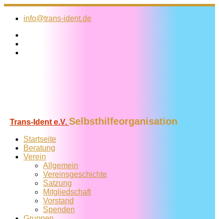
Zum
Inhalt
info@trans-ident.de
springen
Selbsthilfeorganisation
Trans-Ident e.V.
Startseite
Beratung
Verein
Allgemein
Vereins­geschichte
Satzung
Mitglied­schaft
Vorstand
Spenden
Gruppen