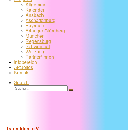
Allgemein
Kalender
Ansbach
Aschaffenburg
Bayreuth
Erlangen/Nürnberg
München
Regensburg
Schweinfurt
Würzburg
Partner*innen
Infobereich
Aktuelles
Kontakt
Search
Suche
Suche
…
Trans-Ident e.V.