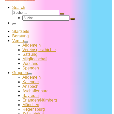
Search
Suche
Suche
Suche
…
Suche
…
Menü
Startseite
Beratung
Verein
Allgemein
Vereins­geschichte
Satzung
Mitglied­schaft
Vorstand
Spenden
Gruppen
Allgemein
Kalender
Ansbach
Aschaffenburg
Bayreuth
Erlangen/Nürnberg
München
Regensburg
Schweinfurt