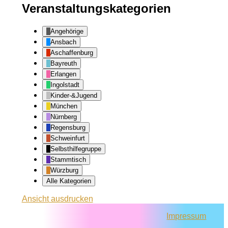
Veranstaltungskategorien
Angehörige
Ansbach
Aschaffenburg
Bayreuth
Erlangen
Ingolstadt
Kinder-&Jugend
München
Nürnberg
Regensburg
Schweinfurt
Selbsthilfegruppe
Stammtisch
Würzburg
Alle Kategorien
Ansicht
ausdrucken
Impressum