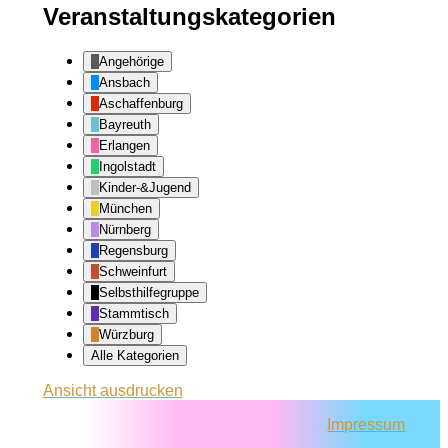
Veranstaltungskategorien
Angehörige
Ansbach
Aschaffenburg
Bayreuth
Erlangen
Ingolstadt
Kinder-&Jugend
München
Nürnberg
Regensburg
Schweinfurt
Selbsthilfegruppe
Stammtisch
Würzburg
Alle Kategorien
Ansicht
ausdrucken
Impressum