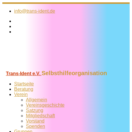
Zum
Inhalt
info@trans-ident.de
springen
Selbsthilfeorganisation
Trans-Ident e.V.
Startseite
Beratung
Verein
Allgemein
Vereins­geschichte
Satzung
Mitglied­schaft
Vorstand
Spenden
Gruppen