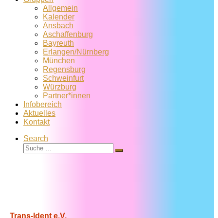
Allgemein
Kalender
Ansbach
Aschaffenburg
Bayreuth
Erlangen/Nürnberg
München
Regensburg
Schweinfurt
Würzburg
Partner*innen
Infobereich
Aktuelles
Kontakt
Search
Suche
Suche
…
Trans-Ident e.V.