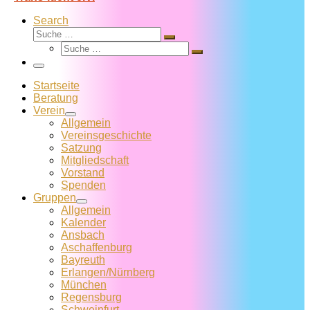
Search
Suche
Suche
Suche
…
Suche
…
Menü
Startseite
Beratung
Verein
Allgemein
Vereins­geschichte
Satzung
Mitglied­schaft
Vorstand
Spenden
Gruppen
Allgemein
Kalender
Ansbach
Aschaffenburg
Bayreuth
Erlangen/Nürnberg
München
Regensburg
Schweinfurt