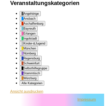
Veranstaltungskategorien
Angehörige
Ansbach
Aschaffenburg
Bayreuth
Erlangen
Ingolstadt
Kinder-&Jugend
München
Nürnberg
Regensburg
Schweinfurt
Selbsthilfegruppe
Stammtisch
Würzburg
Alle Kategorien
Ansicht
ausdrucken
Impressum