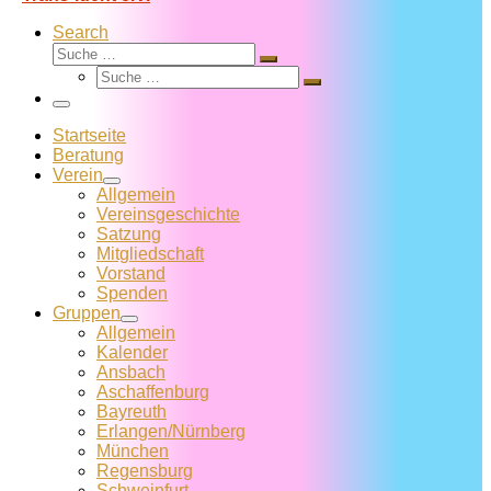
Search
Suche
Suche
Suche
…
Suche
…
Menü
Startseite
Beratung
Verein
Allgemein
Vereins­geschichte
Satzung
Mitglied­schaft
Vorstand
Spenden
Gruppen
Allgemein
Kalender
Ansbach
Aschaffenburg
Bayreuth
Erlangen/Nürnberg
München
Regensburg
Schweinfurt