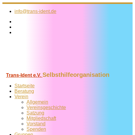
Zum
Inhalt
info@trans-ident.de
springen
Selbsthilfeorganisation
Trans-Ident e.V.
Startseite
Beratung
Verein
Allgemein
Vereins­geschichte
Satzung
Mitglied­schaft
Vorstand
Spenden
Gruppen