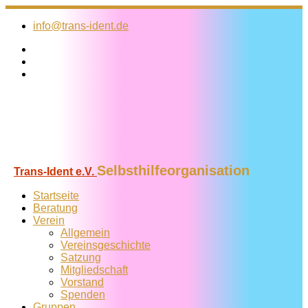
Zum
Inhalt
info@trans-ident.de
springen
Selbsthilfeorganisation
Trans-Ident e.V.
Startseite
Beratung
Verein
Allgemein
Vereins­geschichte
Satzung
Mitglied­schaft
Vorstand
Spenden
Gruppen