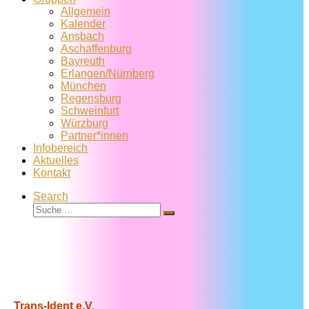
Allgemein
Kalender
Ansbach
Aschaffenburg
Bayreuth
Erlangen/Nürnberg
München
Regensburg
Schweinfurt
Würzburg
Partner*innen
Infobereich
Aktuelles
Kontakt
Search
Suche
Suche
…
Trans-Ident e.V.