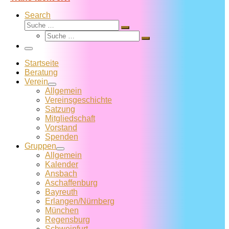
Search
Suche
Suche
Suche
…
Suche
…
Menü
Startseite
Beratung
Verein
Allgemein
Vereins­geschichte
Satzung
Mitglied­schaft
Vorstand
Spenden
Gruppen
Allgemein
Kalender
Ansbach
Aschaffenburg
Bayreuth
Erlangen/Nürnberg
München
Regensburg
Schweinfurt