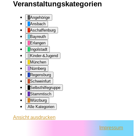
Veranstaltungskategorien
Angehörige
Ansbach
Aschaffenburg
Bayreuth
Erlangen
Ingolstadt
Kinder-&Jugend
München
Nürnberg
Regensburg
Schweinfurt
Selbsthilfegruppe
Stammtisch
Würzburg
Alle Kategorien
Ansicht
ausdrucken
Impressum