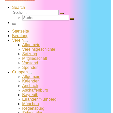
Search
Suche
Suche
Suche
…
Suche
…
Menü
Startseite
Beratung
Verein
Allgemein
Vereins­geschichte
Satzung
Mitglied­schaft
Vorstand
Spenden
Gruppen
Allgemein
Kalender
Ansbach
Aschaffenburg
Bayreuth
Erlangen/Nürnberg
München
Regensburg
Schweinfurt