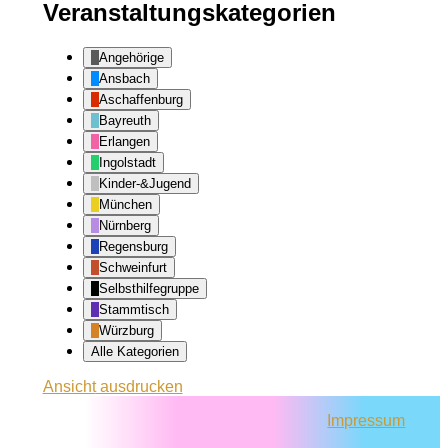
Veranstaltungskategorien
Angehörige
Ansbach
Aschaffenburg
Bayreuth
Erlangen
Ingolstadt
Kinder-&Jugend
München
Nürnberg
Regensburg
Schweinfurt
Selbsthilfegruppe
Stammtisch
Würzburg
Alle Kategorien
Ansicht
ausdrucken
Impressum