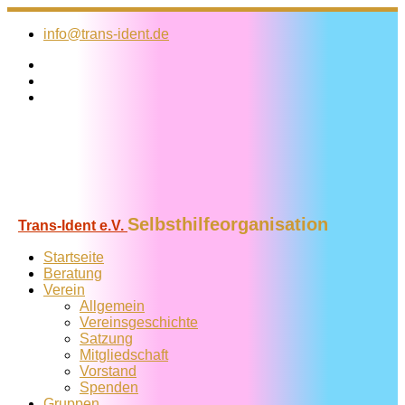
Zum
Inhalt
info@trans-ident.de
springen
Selbsthilfeorganisation
Trans-Ident e.V.
Startseite
Beratung
Verein
Allgemein
Vereins­geschichte
Satzung
Mitglied­schaft
Vorstand
Spenden
Gruppen