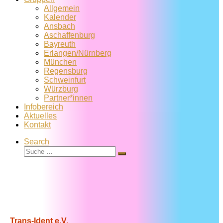
Allgemein
Kalender
Ansbach
Aschaffenburg
Bayreuth
Erlangen/Nürnberg
München
Regensburg
Schweinfurt
Würzburg
Partner*innen
Infobereich
Aktuelles
Kontakt
Search
Suche
Suche
…
Trans-Ident e.V.