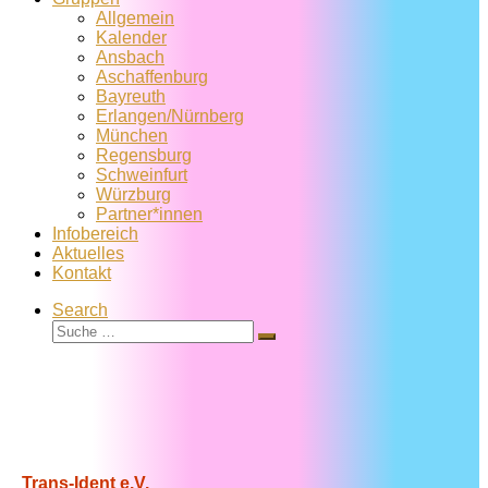
Allgemein
Kalender
Ansbach
Aschaffenburg
Bayreuth
Erlangen/Nürnberg
München
Regensburg
Schweinfurt
Würzburg
Partner*innen
Infobereich
Aktuelles
Kontakt
Search
Suche
Suche
…
Trans-Ident e.V.