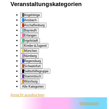
Veranstaltungskategorien
Angehörige
Ansbach
Aschaffenburg
Bayreuth
Erlangen
Ingolstadt
Kinder-&Jugend
München
Nürnberg
Regensburg
Schweinfurt
Selbsthilfegruppe
Stammtisch
Würzburg
Alle Kategorien
Ansicht
ausdrucken
Impressum