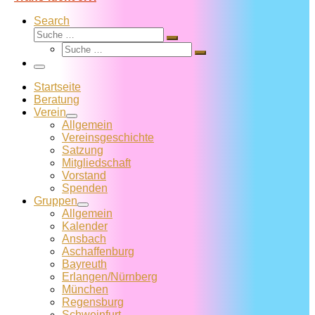
Search
Suche
Suche
Suche
…
Suche
…
Menü
Startseite
Beratung
Verein
Allgemein
Vereins­geschichte
Satzung
Mitglied­schaft
Vorstand
Spenden
Gruppen
Allgemein
Kalender
Ansbach
Aschaffenburg
Bayreuth
Erlangen/Nürnberg
München
Regensburg
Schweinfurt