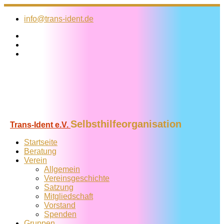
Zum
Inhalt
info@trans-ident.de
springen
Selbsthilfeorganisation
Trans-Ident e.V.
Startseite
Beratung
Verein
Allgemein
Vereins­geschichte
Satzung
Mitglied­schaft
Vorstand
Spenden
Gruppen