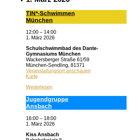
TIN*-Schwimmen
München
12:00
–
14:00
1. März 2026
Schulschwimmbad des Dante-
Gymnasiums München
Wackersberger Straße 61/59
München-Sendling
,
81371
Veranstaltungsort anschauen
Schulschwimmbad
Karte
des
Weiterlesen
Dante-
Gymnasiums
Ju­gend­grup­pe
München
Ans­bach
16:00
–
18:00
1. März 2026
Kiss Ansbach