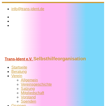
Zum
Inhalt
info@trans-ident.de
springen
Selbsthilfeorganisation
Trans-Ident e.V.
Startseite
Beratung
Verein
Allgemein
Vereins­geschichte
Satzung
Mitglied­schaft
Vorstand
Spenden
Gruppen