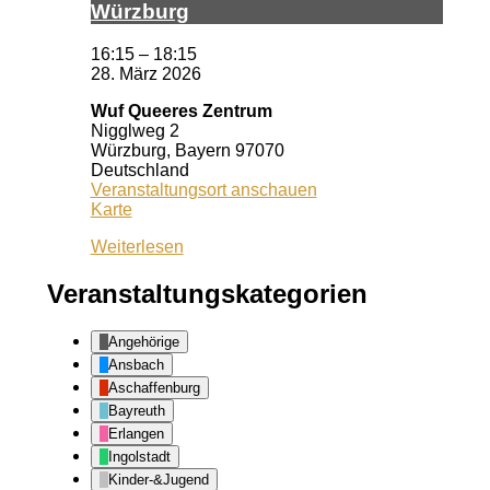
Würz­burg
16:15
–
18:15
28. März 2026
Wuf Queeres Zentrum
Nigglweg 2
Würzburg
,
Bayern
97070
Deutschland
Veranstaltungsort anschauen
Wuf
Karte
Queeres
Weiterlesen
Zentrum
Veranstaltungskategorien
Angehörige
Ansbach
Aschaffenburg
Bayreuth
Erlangen
Ingolstadt
Kinder-&Jugend