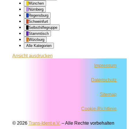
München
Nürnberg
Regensburg
Schweinfurt
Selbsthilfegruppe
Stammtisch
Würzburg
Alle Kategorien
Ansicht
ausdrucken
Impressum
Datenschutz
Sitemap
Cookie-Richtlinie
© 2026
Trans-Ident e.V.
–
Alle Rechte vorbehalten