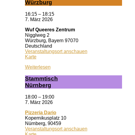
Würz­burg
16:15
–
18:15
7. März 2026
Wuf Queeres Zentrum
Nigglweg 2
Würzburg
,
Bayern
97070
Deutschland
Veranstaltungsort anschauen
Wuf
Karte
Queeres
Weiterlesen
Zentrum
Stamm­tisch
Nürn­berg
18:00
–
19:00
7. März 2026
Pizzeria Dario
Kopernikusplatz 10
Nürnberg
,
90459
Veranstaltungsort anschauen
Pizzeria
Karte