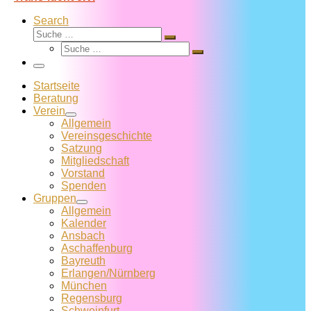
Search
Suche
Suche
Suche
…
Suche
…
Menü
Startseite
Beratung
Verein
Allgemein
Vereins­geschichte
Satzung
Mitglied­schaft
Vorstand
Spenden
Gruppen
Allgemein
Kalender
Ansbach
Aschaffenburg
Bayreuth
Erlangen/Nürnberg
München
Regensburg
Schweinfurt