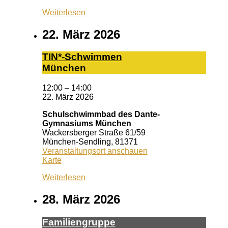
Weiterlesen
22. März 2026
TIN*-Schwimmen
München
12:00
–
14:00
22. März 2026
Schulschwimmbad des Dante-
Gymnasiums München
Wackersberger Straße 61/59
München-Sendling
,
81371
Veranstaltungsort anschauen
Schulschwimmbad
Karte
des
Weiterlesen
Dante-
Gymnasiums
München
28. März 2026
Fa­mi­li­en­grup­pe