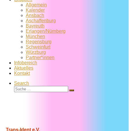
Allgemein
Kalender
Ansbach
Aschaffenburg
Bayreuth
Erlangen/Nürnberg
München
Regensburg
Schweinfurt
Würzburg
Partner*innen
Infobereich
Aktuelles
Kontakt
Search
Suche
Suche
…
Trans-Ident e.V.