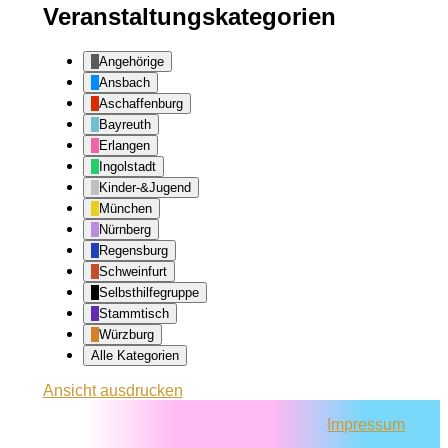
Veranstaltungskategorien
Angehörige
Ansbach
Aschaffenburg
Bayreuth
Erlangen
Ingolstadt
Kinder-&Jugend
München
Nürnberg
Regensburg
Schweinfurt
Selbsthilfegruppe
Stammtisch
Würzburg
Alle Kategorien
Ansicht
ausdrucken
Impressum