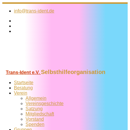
Zum
Inhalt
info@trans-ident.de
springen
Selbsthilfeorganisation
Trans-Ident e.V.
Startseite
Beratung
Verein
Allgemein
Vereins­geschichte
Satzung
Mitglied­schaft
Vorstand
Spenden
Gruppen