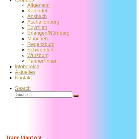
Allgemein
Kalender
Ansbach
Aschaffenburg
Bayreuth
Erlangen/Nürnberg
München
Regensburg
Schweinfurt
Würzburg
Partner*innen
Infobereich
Aktuelles
Kontakt
Search
Suche
Suche
…
Trans-Ident e.V.