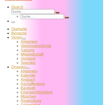
Search
Suche
Suche
Suche
…
Suche
…
Menü
Startseite
Beratung
Verein
Allgemein
Vereins­geschichte
Satzung
Mitglied­schaft
Vorstand
Spenden
Gruppen
Allgemein
Kalender
Ansbach
Aschaffenburg
Bayreuth
Erlangen/Nürnberg
München
Regensburg
Schweinfurt