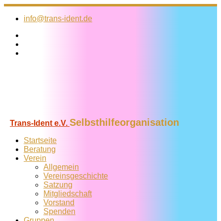
Zum
Inhalt
info@trans-ident.de
springen
Selbsthilfeorganisation
Trans-Ident e.V.
Startseite
Beratung
Verein
Allgemein
Vereins­geschichte
Satzung
Mitglied­schaft
Vorstand
Spenden
Gruppen