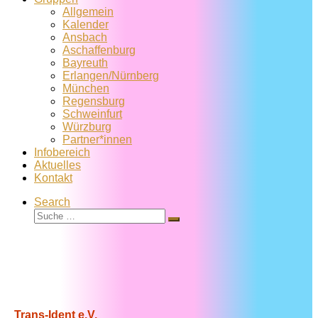
Allgemein
Kalender
Ansbach
Aschaffenburg
Bayreuth
Erlangen/Nürnberg
München
Regensburg
Schweinfurt
Würzburg
Partner*innen
Infobereich
Aktuelles
Kontakt
Search
Suche
Suche
…
Trans-Ident e.V.