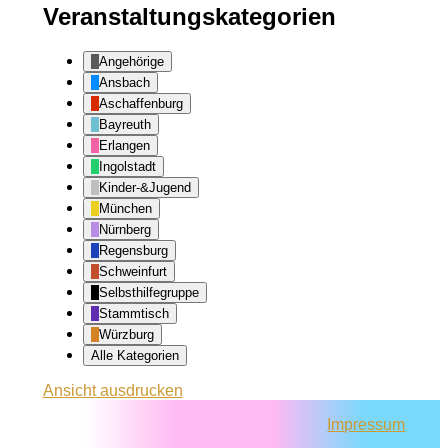
Veranstaltungskategorien
Angehörige
Ansbach
Aschaffenburg
Bayreuth
Erlangen
Ingolstadt
Kinder-&Jugend
München
Nürnberg
Regensburg
Schweinfurt
Selbsthilfegruppe
Stammtisch
Würzburg
Alle Kategorien
Ansicht
ausdrucken
Impressum