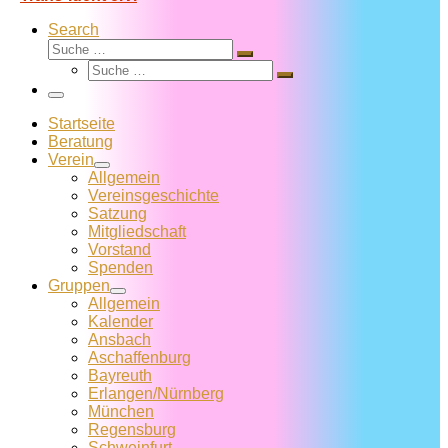
Search
Suche
Suche
Suche
…
Suche
…
Menü
Startseite
Beratung
Verein
Allgemein
Vereins­geschichte
Satzung
Mitglied­schaft
Vorstand
Spenden
Gruppen
Allgemein
Kalender
Ansbach
Aschaffenburg
Bayreuth
Erlangen/Nürnberg
München
Regensburg
Schweinfurt