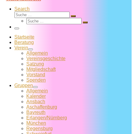
Search
Suche
Suche
Suche
…
Suche
…
Menü
Startseite
Beratung
Verein
Allgemein
Vereins­geschichte
Satzung
Mitglied­schaft
Vorstand
Spenden
Gruppen
Allgemein
Kalender
Ansbach
Aschaffenburg
Bayreuth
Erlangen/Nürnberg
München
Regensburg
Schweinfurt