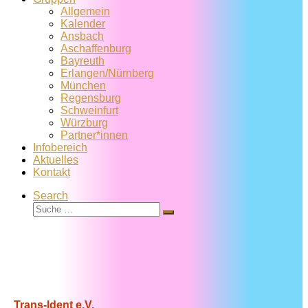
Allgemein
Kalender
Ansbach
Aschaffenburg
Bayreuth
Erlangen/Nürnberg
München
Regensburg
Schweinfurt
Würzburg
Partner*innen
Infobereich
Aktuelles
Kontakt
Search
Suche
Suche
…
Trans-Ident e.V.