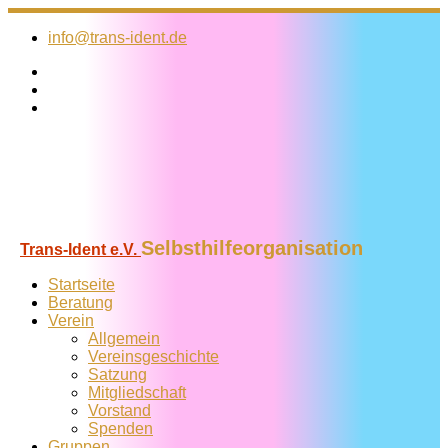
Zum
Inhalt
info@trans-ident.de
springen
Selbsthilfeorganisation
Trans-Ident e.V.
Startseite
Beratung
Verein
Allgemein
Vereins­geschichte
Satzung
Mitglied­schaft
Vorstand
Spenden
Gruppen