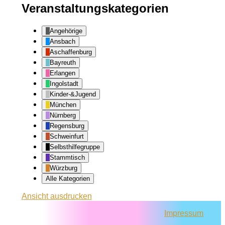
Veranstaltungskategorien
Angehörige
Ansbach
Aschaffenburg
Bayreuth
Erlangen
Ingolstadt
Kinder-&Jugend
München
Nürnberg
Regensburg
Schweinfurt
Selbsthilfegruppe
Stammtisch
Würzburg
Alle Kategorien
Ansicht
ausdrucken
Impressum