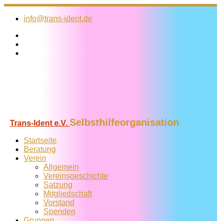
Zum
Inhalt
info@trans-ident.de
springen
Selbsthilfeorganisation
Trans-Ident e.V.
Startseite
Beratung
Verein
Allgemein
Vereins­geschichte
Satzung
Mitglied­schaft
Vorstand
Spenden
Gruppen