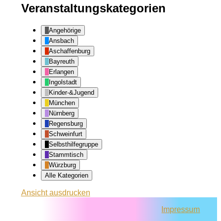
Veranstaltungskategorien
Angehörige
Ansbach
Aschaffenburg
Bayreuth
Erlangen
Ingolstadt
Kinder-&Jugend
München
Nürnberg
Regensburg
Schweinfurt
Selbsthilfegruppe
Stammtisch
Würzburg
Alle Kategorien
Ansicht
ausdrucken
Impressum