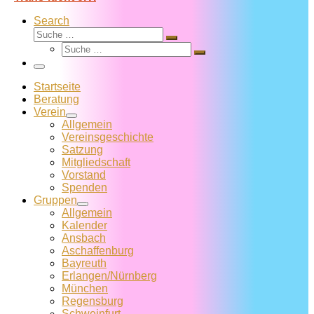
Search
Suche
Suche
Suche
…
Suche
…
Menü
Startseite
Beratung
Verein
Allgemein
Vereins­geschichte
Satzung
Mitglied­schaft
Vorstand
Spenden
Gruppen
Allgemein
Kalender
Ansbach
Aschaffenburg
Bayreuth
Erlangen/Nürnberg
München
Regensburg
Schweinfurt