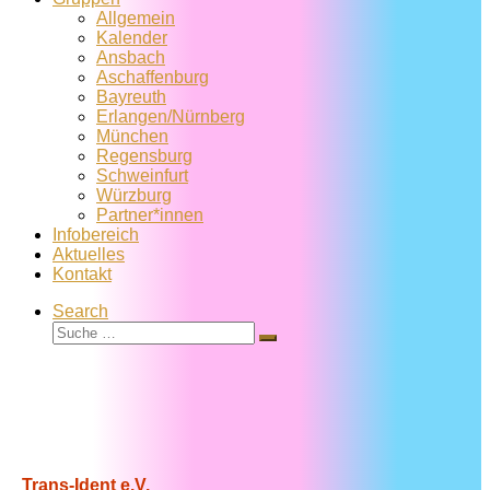
Allgemein
Kalender
Ansbach
Aschaffenburg
Bayreuth
Erlangen/Nürnberg
München
Regensburg
Schweinfurt
Würzburg
Partner*innen
Infobereich
Aktuelles
Kontakt
Search
Suche
Suche
…
Trans-Ident e.V.