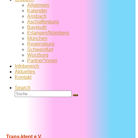
Allgemein
Kalender
Ansbach
Aschaffenburg
Bayreuth
Erlangen/Nürnberg
München
Regensburg
Schweinfurt
Würzburg
Partner*innen
Infobereich
Aktuelles
Kontakt
Search
Suche
Suche
…
Trans-Ident e.V.