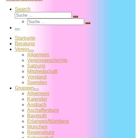
Search
Suche
Suche
Suche
…
Suche
…
Menü
Startseite
Beratung
Verein
Allgemein
Vereins­geschichte
Satzung
Mitglied­schaft
Vorstand
Spenden
Gruppen
Allgemein
Kalender
Ansbach
Aschaffenburg
Bayreuth
Erlangen/Nürnberg
München
Regensburg
Schweinfurt