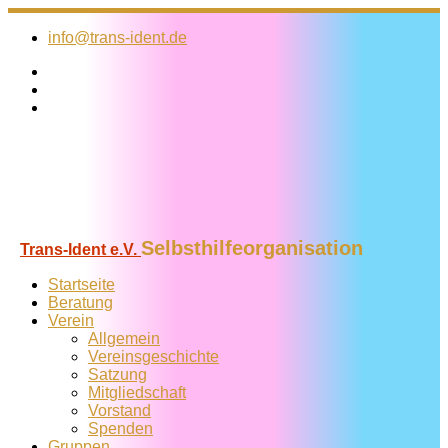
Zum
Inhalt
info@trans-ident.de
springen
Selbsthilfeorganisation
Trans-Ident e.V.
Startseite
Beratung
Verein
Allgemein
Vereins­geschichte
Satzung
Mitglied­schaft
Vorstand
Spenden
Gruppen