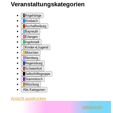
Veranstaltungskategorien
Angehörige
Ansbach
Aschaffenburg
Bayreuth
Erlangen
Ingolstadt
Kinder-&Jugend
München
Nürnberg
Regensburg
Schweinfurt
Selbsthilfegruppe
Stammtisch
Würzburg
Alle Kategorien
Ansicht
ausdrucken
Impressum