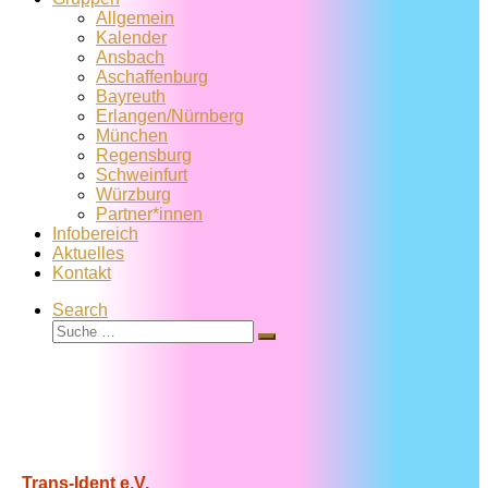
Allgemein
Kalender
Ansbach
Aschaffenburg
Bayreuth
Erlangen/Nürnberg
München
Regensburg
Schweinfurt
Würzburg
Partner*innen
Infobereich
Aktuelles
Kontakt
Search
Suche
Suche
…
Trans-Ident e.V.