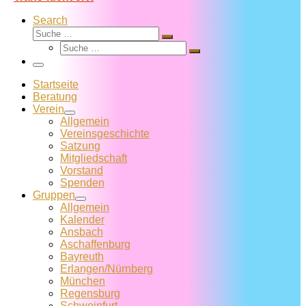
Search
Suche
Suche
Suche
…
Suche
…
Menü
Startseite
Beratung
Verein
Allgemein
Vereins­geschichte
Satzung
Mitglied­schaft
Vorstand
Spenden
Gruppen
Allgemein
Kalender
Ansbach
Aschaffenburg
Bayreuth
Erlangen/Nürnberg
München
Regensburg
Schweinfurt