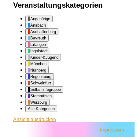
Veranstaltungskategorien
Angehörige
Ansbach
Aschaffenburg
Bayreuth
Erlangen
Ingolstadt
Kinder-&Jugend
München
Nürnberg
Regensburg
Schweinfurt
Selbsthilfegruppe
Stammtisch
Würzburg
Alle Kategorien
Ansicht
ausdrucken
Impressum