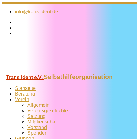
Zum
Inhalt
info@trans-ident.de
springen
Selbsthilfeorganisation
Trans-Ident e.V.
Startseite
Beratung
Verein
Allgemein
Vereins­geschichte
Satzung
Mitglied­schaft
Vorstand
Spenden
Gruppen