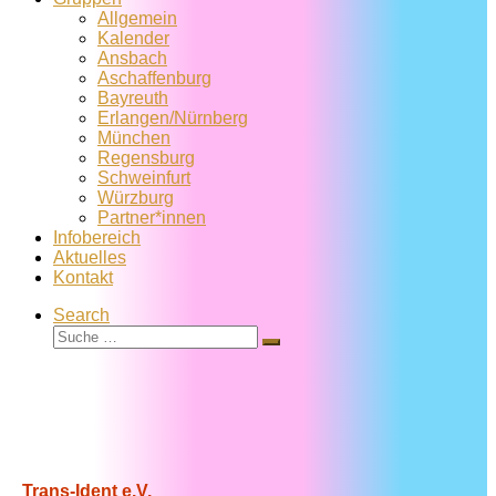
Allgemein
Kalender
Ansbach
Aschaffenburg
Bayreuth
Erlangen/Nürnberg
München
Regensburg
Schweinfurt
Würzburg
Partner*innen
Infobereich
Aktuelles
Kontakt
Search
Suche
Suche
…
Trans-Ident e.V.