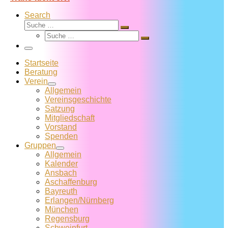
Search
Suche
Suche
Suche
…
Suche
…
Menü
Startseite
Beratung
Verein
Allgemein
Vereins­geschichte
Satzung
Mitglied­schaft
Vorstand
Spenden
Gruppen
Allgemein
Kalender
Ansbach
Aschaffenburg
Bayreuth
Erlangen/Nürnberg
München
Regensburg
Schweinfurt