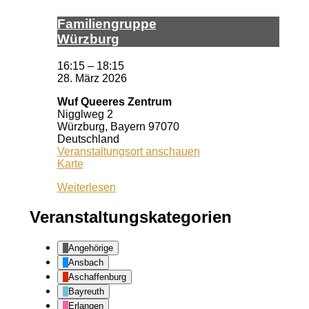
Fa­mi­li­en­grup­pe
Würz­burg
16:15
–
18:15
28. März 2026
Wuf Queeres Zentrum
Nigglweg 2
Würzburg
,
Bayern
97070
Deutschland
Veranstaltungsort anschauen
Wuf
Karte
Queeres
Weiterlesen
Zentrum
Veranstaltungskategorien
Angehörige
Ansbach
Aschaffenburg
Bayreuth
Erlangen