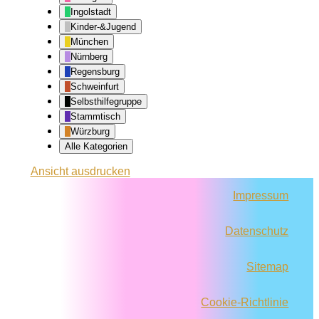
Ingolstadt
Kinder-&Jugend
München
Nürnberg
Regensburg
Schweinfurt
Selbsthilfegruppe
Stammtisch
Würzburg
Alle Kategorien
Ansicht
ausdrucken
Impressum
Datenschutz
Sitemap
Cookie-Richtlinie