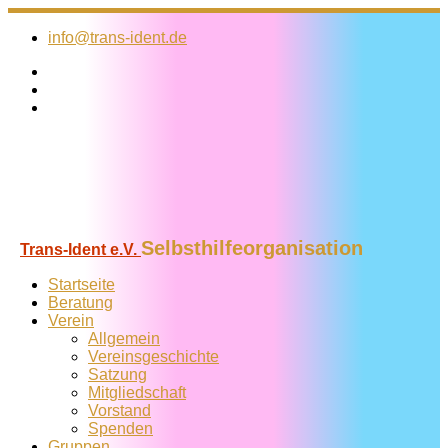
Zum
Inhalt
info@trans-ident.de
springen
Selbsthilfeorganisation
Trans-Ident e.V.
Startseite
Beratung
Verein
Allgemein
Vereins­geschichte
Satzung
Mitglied­schaft
Vorstand
Spenden
Gruppen