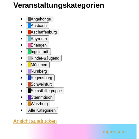
Veranstaltungskategorien
Angehörige
Ansbach
Aschaffenburg
Bayreuth
Erlangen
Ingolstadt
Kinder-&Jugend
München
Nürnberg
Regensburg
Schweinfurt
Selbsthilfegruppe
Stammtisch
Würzburg
Alle Kategorien
Ansicht
ausdrucken
Impressum