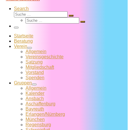
Search
Suche
Suche
Suche
…
Suche
…
Menü
Startseite
Beratung
Verein
Allgemein
Vereins­geschichte
Satzung
Mitglied­schaft
Vorstand
Spenden
Gruppen
Allgemein
Kalender
Ansbach
Aschaffenburg
Bayreuth
Erlangen/Nürnberg
München
Regensburg
Schweinfurt