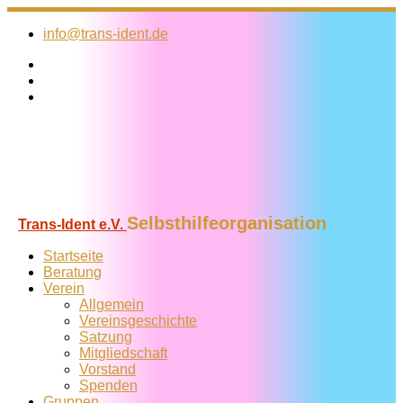
Zum
Inhalt
info@trans-ident.de
springen
Selbsthilfeorganisation
Trans-Ident e.V.
Startseite
Beratung
Verein
Allgemein
Vereins­geschichte
Satzung
Mitglied­schaft
Vorstand
Spenden
Gruppen