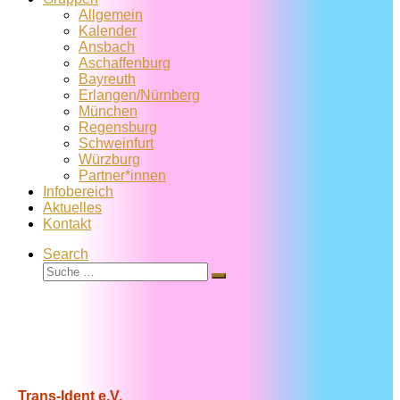
Allgemein
Kalender
Ansbach
Aschaffenburg
Bayreuth
Erlangen/Nürnberg
München
Regensburg
Schweinfurt
Würzburg
Partner*innen
Infobereich
Aktuelles
Kontakt
Search
Suche
Suche
…
Trans-Ident e.V.