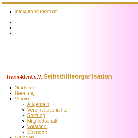
Zum
Inhalt
info@trans-ident.de
springen
Selbsthilfeorganisation
Trans-Ident e.V.
Startseite
Beratung
Verein
Allgemein
Vereins­geschichte
Satzung
Mitglied­schaft
Vorstand
Spenden
Gruppen