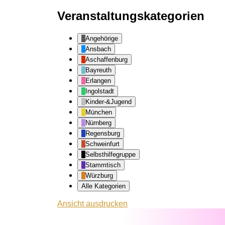
Veranstaltungskategorien
Angehörige
Ansbach
Aschaffenburg
Bayreuth
Erlangen
Ingolstadt
Kinder-&Jugend
München
Nürnberg
Regensburg
Schweinfurt
Selbsthilfegruppe
Stammtisch
Würzburg
Alle Kategorien
Ansicht
ausdrucken