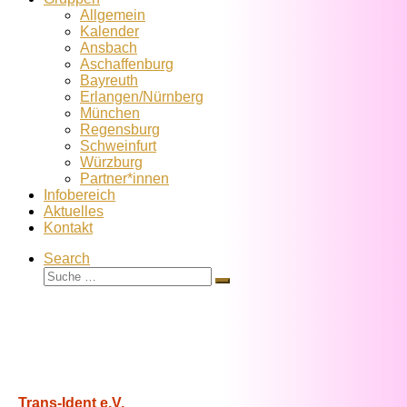
Allgemein
Kalender
Ansbach
Aschaffenburg
Bayreuth
Erlangen/Nürnberg
München
Regensburg
Schweinfurt
Würzburg
Partner*innen
Infobereich
Aktuelles
Kontakt
Search
Suche
Suche
…
Trans-Ident e.V.