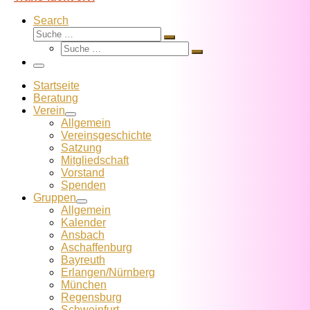
Search
Suche
Suche
Suche
…
Suche
…
Menü
Startseite
Beratung
Verein
Allgemein
Vereins­geschichte
Satzung
Mitglied­schaft
Vorstand
Spenden
Gruppen
Allgemein
Kalender
Ansbach
Aschaffenburg
Bayreuth
Erlangen/Nürnberg
München
Regensburg
Schweinfurt