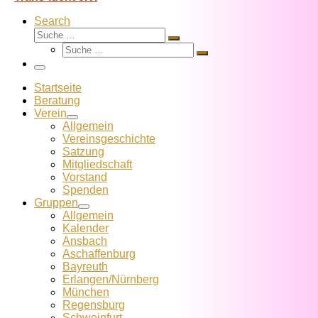
Search
Suche
Suche
Suche
…
Suche
…
Menü
Startseite
Beratung
Verein
Allgemein
Vereins­geschichte
Satzung
Mitglied­schaft
Vorstand
Spenden
Gruppen
Allgemein
Kalender
Ansbach
Aschaffenburg
Bayreuth
Erlangen/Nürnberg
München
Regensburg
Schweinfurt