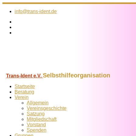
Zum
Inhalt
info@trans-ident.de
springen
Selbsthilfeorganisation
Trans-Ident e.V.
Startseite
Beratung
Verein
Allgemein
Vereins­geschichte
Satzung
Mitglied­schaft
Vorstand
Spenden
Gruppen