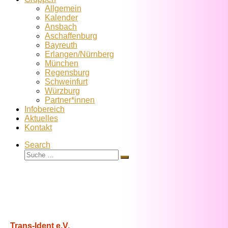
Allgemein
Kalender
Ansbach
Aschaffenburg
Bayreuth
Erlangen/Nürnberg
München
Regensburg
Schweinfurt
Würzburg
Partner*innen
Infobereich
Aktuelles
Kontakt
Search
Suche
Suche
…
Trans-Ident e.V.